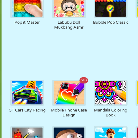
Pop it Master
Labubu Doll
Bubble Pop Classic
Mukbang Asmr
neu
GT Cars City Racing
Mobile Phone Case
Mandala Coloring
Design
Book