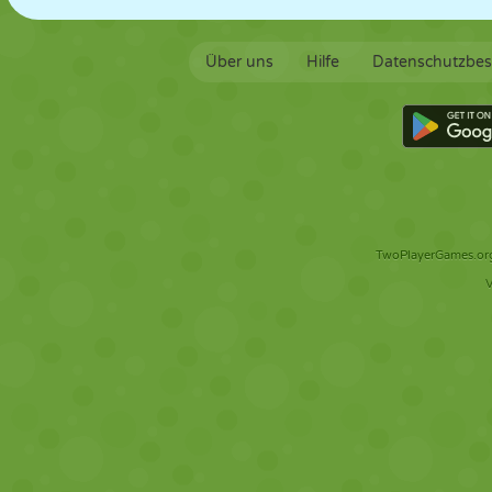
Über uns
Hilfe
Datenschutzbe
TwoPlayerGames.org 
V