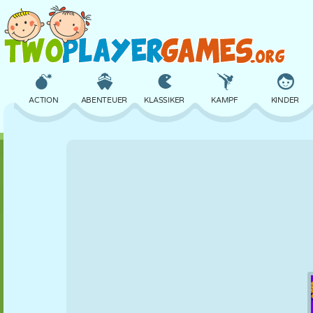
ACTION
ABENTEUER
KLASSIKER
KAMPF
KINDER
3D
FLUGZEUG
ALIEN
BALANCE
BASKETBALL
SCHLOSS
SCHACH
CRAZY
VERTEIDIGUNG
DINOSAURIER
MÄDCHEN
GOLF
SPRINGEN
MATHE
LABYRINTH