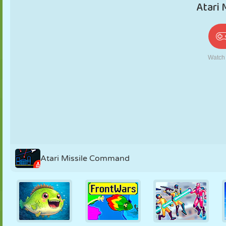
PUPPEN
RÄTSEL
REAKTION
RETRO
ROBOTER
STRATEGIE
STUNT
PANZER
TENNIS
TIC TAC TOE
Atari Missile Command