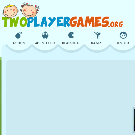
ACTION
ABENTEUER
KLASSIKER
KAMPF
KINDER
3D
FLUGZEUG
ALIEN
BALANCE
BASKETBALL
SCHLOSS
SCHACH
CRAZY
VERTEIDIGUNG
DINOSAURIER
MÄDCHEN
GOLF
SPRINGEN
MATHE
LABYRINTH