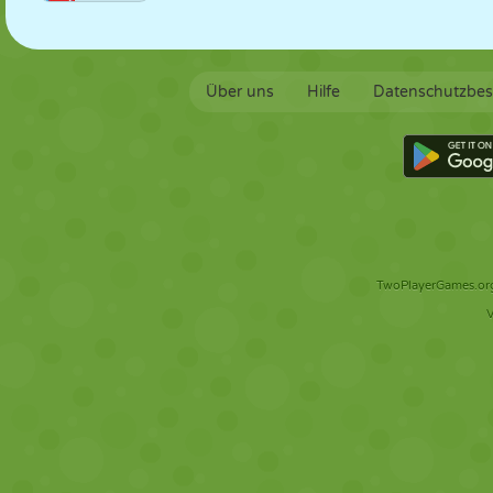
Über uns
Hilfe
Datenschutzbe
TwoPlayerGames.org 
V