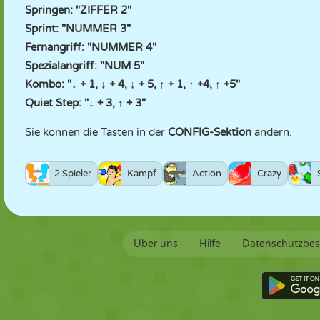
Springen: "ZIFFER 2"
Sprint: "NUMMER 3"
Fernangriff: "NUMMER 4"
Spezialangriff: "NUM 5"
Kombo: "↓ + 1, ↓ + 4, ↓ + 5, ↑ + 1, ↑ +4, ↑ +5"
Quiet Step: "↓ + 3, ↑ + 3"
Sie können die Tasten in der
CONFIG-Sektion
ändern.
2 Spieler
Kampf
Action
Crazy
Über uns
Hilfe
Datenschutzbe