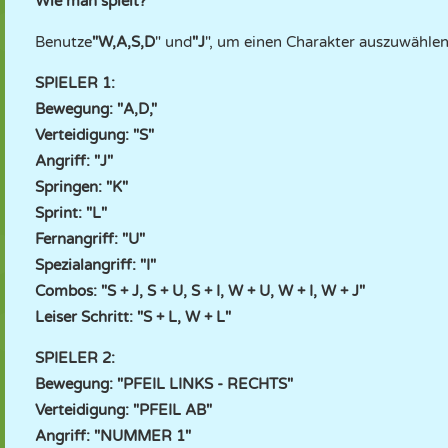
Wie man spielt?
Benutze
"W,A,S,D
" und
"J
", um einen Charakter auszuwählen
SPIELER 1:
Bewegung: "A,D,"
Verteidigung: "S"
Angriff: "J"
Springen: "K"
Sprint: "L"
Fernangriff: "U"
Spezialangriff: "I"
Combos: "S + J, S + U, S + I, W + U, W + I, W + J"
Leiser Schritt: "S + L, W + L"
SPIELER 2:
Bewegung: "PFEIL LINKS - RECHTS"
Verteidigung: "PFEIL AB"
Angriff: "NUMMER 1"