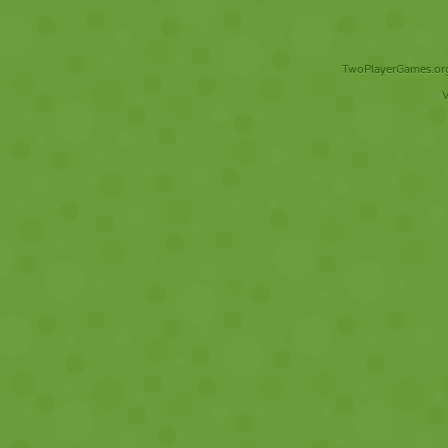
TwoPlayerGames.org 
V