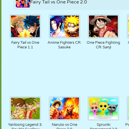
Fairy Tail vs One Piece 2.0
Fairy Tail vs One
Anime Fighters CR:
One Piece Fighting
Piece 1.1
Sasuke
CR: Sanji
Yanloong Legend 3:
Naruto vs One
Sprunki
P