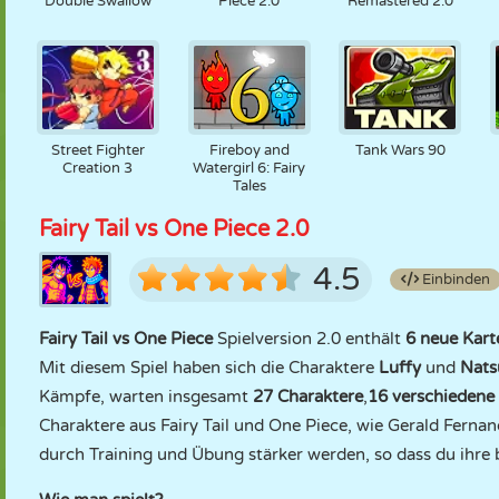
Double Swallow
Piece 2.0
Remastered 2.0
Street Fighter
Fireboy and
Tank Wars 90
Creation 3
Watergirl 6: Fairy
Tales
Fairy Tail vs One Piece 2.0
4.5
Einbinden
Fairy Tail vs One Piece
Spielversion 2.0 enthält
6 neue Kart
Mit diesem Spiel haben sich die Charaktere
Luffy
und
Nats
Kämpfe, warten insgesamt
27 Charaktere
,
16 verschiedene
Charaktere aus Fairy Tail und One Piece, wie Gerald Fernan
durch Training und Übung stärker werden, so dass du ihre