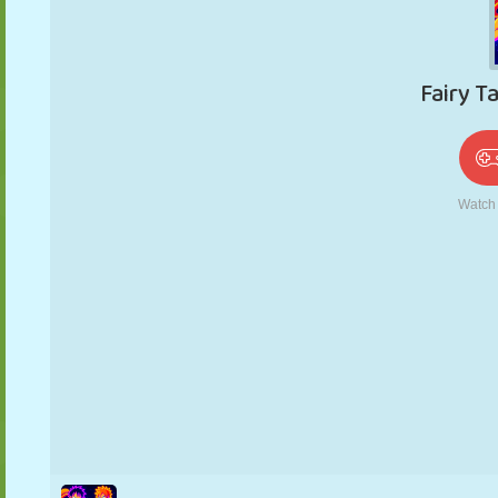
PUPPEN
RÄTSEL
REAKTION
RETRO
ROBOTER
STRATEGIE
STUNT
PANZER
TENNIS
TIC TAC TOE