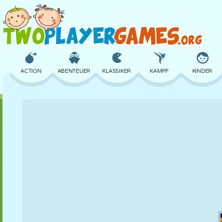
ACTION
ABENTEUER
KLASSIKER
KAMPF
KINDER
3D
FLUGZEUG
ALIEN
BALANCE
BASKETBALL
SCHLOSS
SCHACH
CRAZY
VERTEIDIGUNG
DINOSAURIER
MÄDCHEN
GOLF
SPRINGEN
MATHE
LABYRINTH