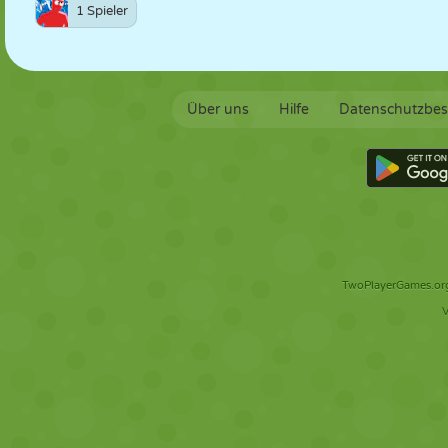
1 Spieler
Über uns
Hilfe
Datenschutzbe
TwoPlayerGames.org 
V