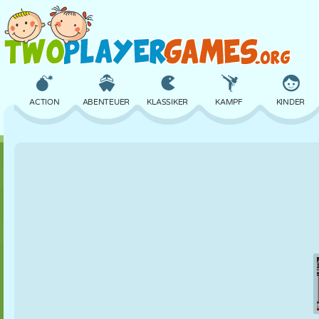
ACTION
ABENTEUER
KLASSIKER
KAMPF
KINDER
3D
FLUGZEUG
ALIEN
BALANCE
BASKETBALL
SCHLOSS
SCHACH
CRAZY
VERTEIDIGUNG
DINOSAURIER
MÄDCHEN
GOLF
SPRINGEN
MATHE
LABYRINTH