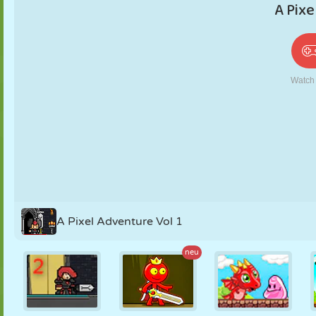
PUPPEN
RÄTSEL
REAKTION
RETRO
ROBOTER
STRATEGIE
STUNT
PANZER
TENNIS
TIC TAC TOE
A Pixel Adventure Vol 1
neu