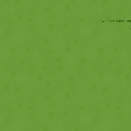
TwoPlayerGames.org 
V