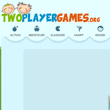
ACTION
ABENTEUER
KLASSIKER
KAMPF
KINDER
3D
FLUGZEUG
ALIEN
BALANCE
BASKETBALL
SCHLOSS
SCHACH
CRAZY
VERTEIDIGUNG
DINOSAURIER
MÄDCHEN
GOLF
SPRINGEN
MATHE
LABYRINTH