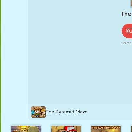
PUPPEN
RÄTSEL
REAKTION
RETRO
ROBOTER
STRATEGIE
STUNT
PANZER
TENNIS
TIC TAC TOE
The Pyramid Maze