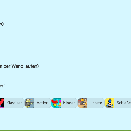
n)
n der Wand laufen)
n!
Klassiker
Action
Kinder
Unsere
Schieße