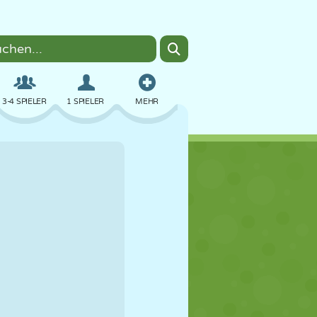
3-4 SPIELER
1 SPIELER
MEHR
BOMBER
BROWSER
AUTO
FLIEGEN
ESSEN
LUSTIG
PIXEL ART
PLATTFORM
POOL