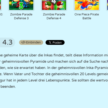
0:
Zombie Parade
Zombie Parade
One Piece Pirate
Defense 3
Defense 4
Battle
4.3
Einbinden
 geheime Karte über die Inkas findet, teilt diese Information m
er geheimnisvollen Pyramide und machen sich auf die Suche nac
nden, wie sie erwartet haben. In der geheimnisvollen Inka-Pyrami
e. Wenn Vater und Tochter die geheimnisvollen 20 Levels gemei
igur hat in jedem Level drei Lebenspunkte. Sie sollten die wert
 beenden.