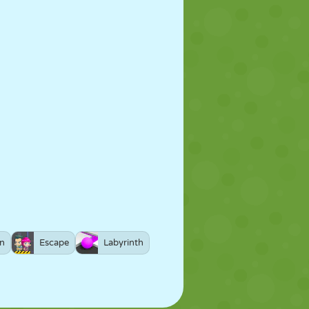
n
Escape
Labyrinth