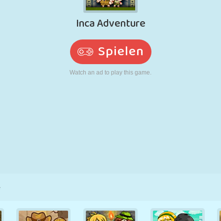
RETRO
ROBOTER
LAUFEN
SCHULE
SCHIESSEN
TENNIS
TIC TAC TOE
TOUCHSCREEN
TURM
LKW
e