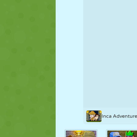
PUPPEN
RÄTSEL
REAKTION
STRATEGIE
STUNT
PANZER
Inca Adventur