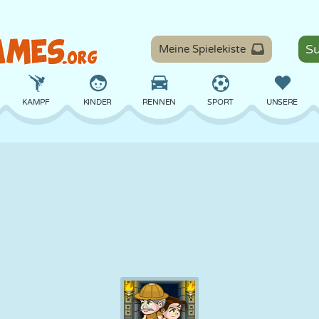
Meine Spielekiste
KAMPF
KINDER
RENNEN
SPORT
UNSERE
BALANCE
BASKETBALL
SCHLACHT
BILLARD
BRETT
VERTEIDIGUNG
DINOSAURIER
FAHREN
LERNEN
ESCAPE
MATHE
LABYRINTH
MONSTER
MOTORRAD
ONLINE