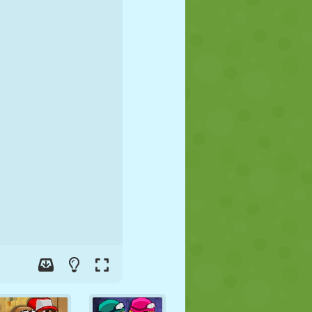
FUSSBALL
WELTRAUM
STICKMAN
KRIEG
WRESTLING
ZOMBIE