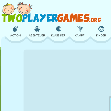
ACTION
ABENTEUER
KLASSIKER
KAMPF
KINDER
3D
FLUGZEUG
ALIEN
BALANCE
BASKETBALL
SCHLOSS
SCHACH
CRAZY
VERTEIDIGUNG
DINOSAURIER
MÄDCHEN
GOLF
SPRINGEN
MATHE
LABYRINTH