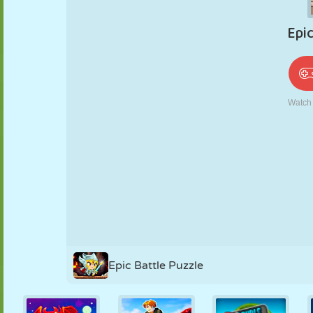
PUPPEN
RÄTSEL
REAKTION
RETRO
ROBOTER
STRATEGIE
STUNT
PANZER
TENNIS
TIC TAC TOE
Epic Battle Puzzle