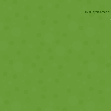
TwoPlayerGames.org 
V