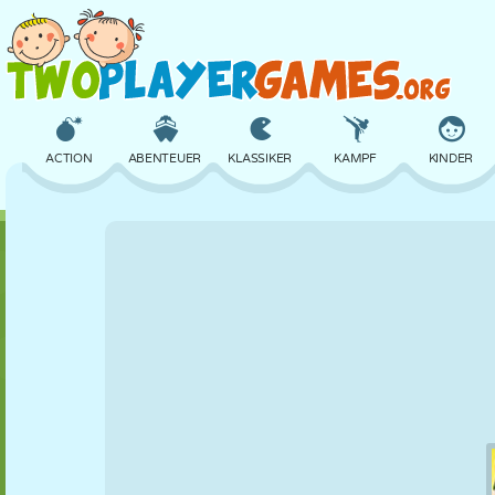
ACTION
ABENTEUER
KLASSIKER
KAMPF
KINDER
3D
FLUGZEUG
ALIEN
BALANCE
BASKETBALL
SCHLOSS
SCHACH
CRAZY
VERTEIDIGUNG
DINOSAURIER
MÄDCHEN
GOLF
SPRINGEN
MATHE
LABYRINTH