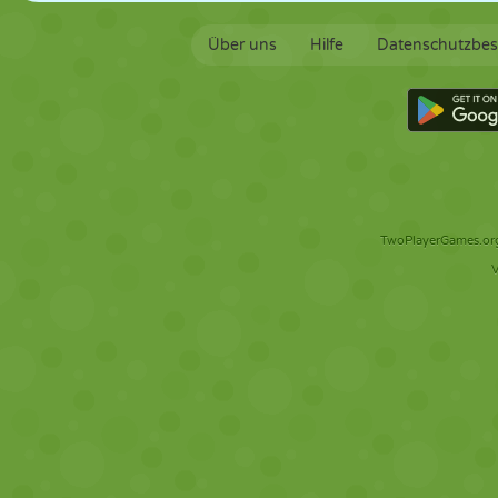
Über uns
Hilfe
Datenschutzbe
TwoPlayerGames.org 
V