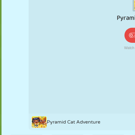
PUPPEN
RÄTSEL
REAKTION
RETRO
ROBOTER
STRATEGIE
STUNT
PANZER
TENNIS
TIC TAC TOE
Pyramid Cat Adventure