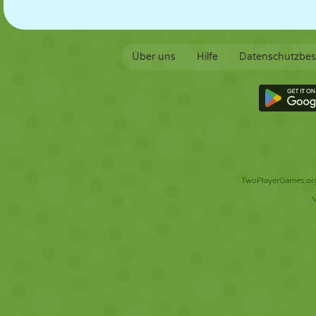
Über uns
Hilfe
Datenschutzbe
TwoPlayerGames.org 
V