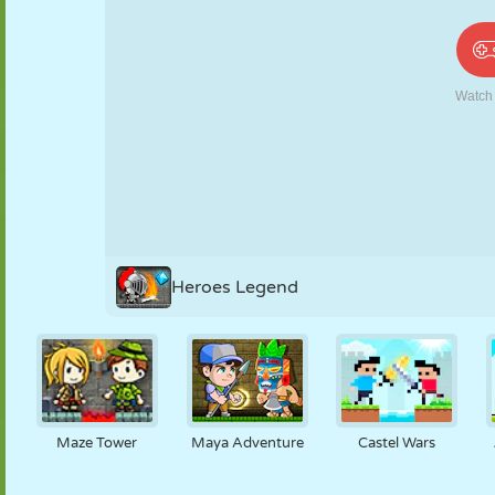
PUPPEN
RÄTSEL
REAKTION
RETRO
ROBOTER
STRATEGIE
STUNT
PANZER
TENNIS
TIC TAC TOE
Heroes Legend
Maze Tower
Maya Adventure
Castel Wars