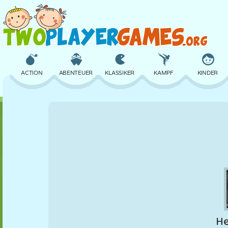
ACTION
ABENTEUER
KLASSIKER
KAMPF
KINDER
3D
FLUGZEUG
ALIEN
BALANCE
BASKETBALL
SCHLOSS
SCHACH
CRAZY
VERTEIDIGUNG
DINOSAURIER
MÄDCHEN
GOLF
SPRINGEN
MATHE
LABYRINTH