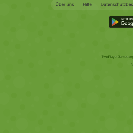
Über uns
Hilfe
Datenschutzbe
TwoPlayerGames.org 
V