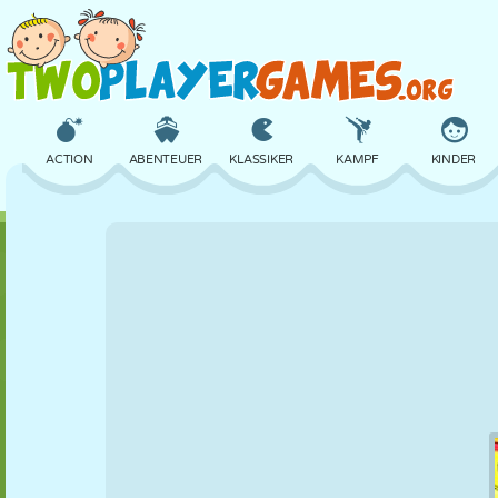
ACTION
ABENTEUER
KLASSIKER
KAMPF
KINDER
3D
FLUGZEUG
ALIEN
BALANCE
BASKETBALL
SCHLOSS
SCHACH
CRAZY
VERTEIDIGUNG
DINOSAURIER
MÄDCHEN
GOLF
SPRINGEN
MATHE
LABYRINTH