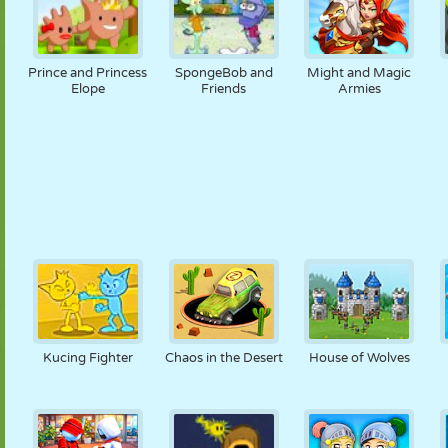
Prince and Princess
SpongeBob and
Might and Magic
Elope
Friends
Armies
Kucing Fighter
Chaos in the Desert
House of Wolves