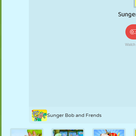
PUPPEN
RÄTSEL
REAKTION
RETRO
ROBOTER
STRATEGIE
STUNT
PANZER
TENNIS
TIC TAC TOE
Sunger Bob and Frends