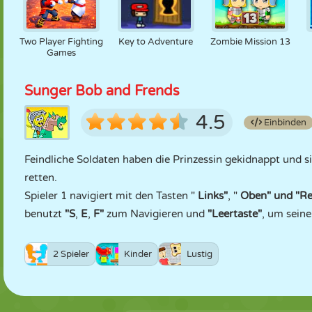
Two Player Fighting
Key to Adventure
Zombie Mission 13
Games
Sunger Bob and Frends
4.5
Einbinden
Feindliche Soldaten haben die Prinzessin gekidnappt und si
retten.
Spieler 1 navigiert mit den Tasten "
Links"
, "
Oben"
und "Re
benutzt
"S
,
E
,
F"
zum Navigieren und
"Leertaste"
, um seine
2 Spieler
Kinder
Lustig