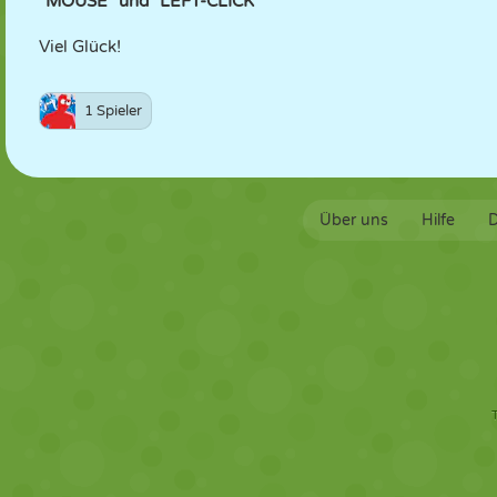
"MOUSE" und "LEFT-CLICK"
Viel Glück!
1 Spieler
Über uns
Hilfe
D
T