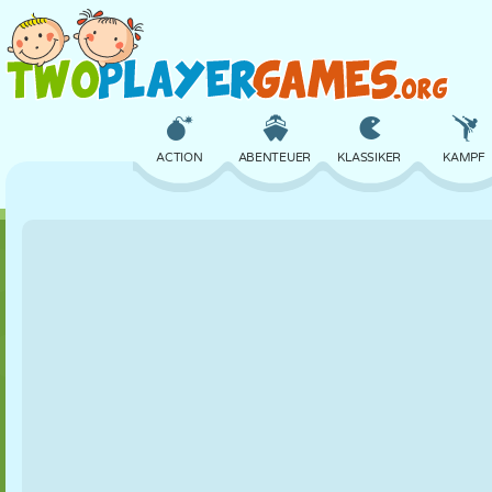
ACTION
ABENTEUER
KLASSIKER
KAMPF
3D
FLUGZEUG
ALIEN
BALANC
SCHLOSS
SCHACH
CRAZY
VERTEIDIG
MÄDCHEN
GOLF
SPRINGEN
MATHE