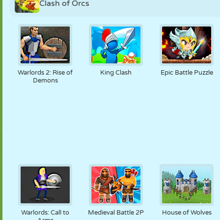
Clash of Orcs
Warlords 2: Rise of
King Clash
Epic Battle Puzzle
Demons
Warlords: Call to
Medieval Battle 2P
House of Wolves