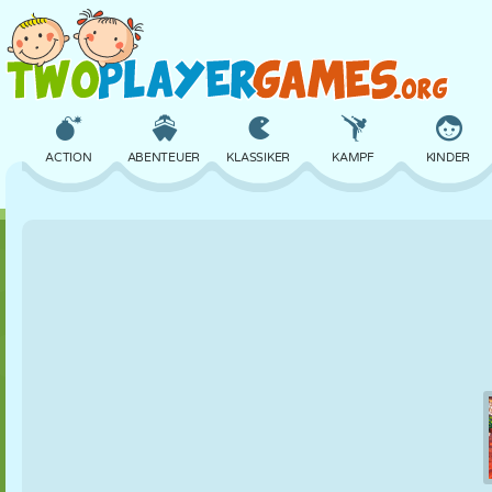
ACTION
ABENTEUER
KLASSIKER
KAMPF
KINDER
3D
FLUGZEUG
ALIEN
BALANCE
BASKETBALL
SCHLOSS
SCHACH
CRAZY
VERTEIDIGUNG
DINOSAURIER
MÄDCHEN
GOLF
SPRINGEN
MATHE
LABYRINTH