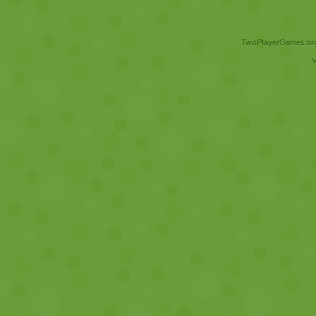
TwoPlayerGames.org 
V