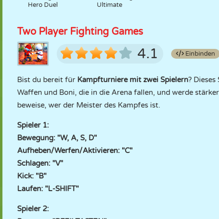
Hero Duel
Ultimate
Two Player Fighting Games
4.1
Einbinden
Bist du bereit für
Kampfturniere mit zwei Spielern
? Dieses
Waffen und Boni, die in die Arena fallen, und werde stärk
beweise, wer der Meister des Kampfes ist.
Spieler 1:
Bewegung: "W, A, S, D"
Aufheben/Werfen/Aktivieren: "C"
Schlagen: "V"
Kick: "B"
Laufen: "L-SHIFT"
Spieler 2: