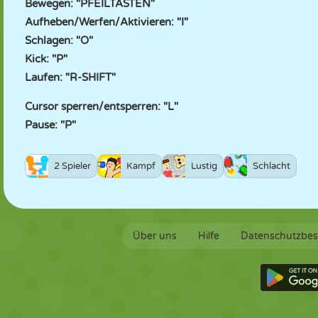
Bewegen: "PFEILTASTEN"
Aufheben/Werfen/Aktivieren: "I"
Schlagen: "O"
Kick: "P"
Laufen: "R-SHIFT"
Cursor sperren/entsperren: "L"
Pause: "P"
2 Spieler
Kampf
Lustig
Schlacht
Über uns
Hilfe
Datenschutzbe