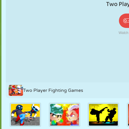
PUPPEN
RÄTSEL
REAKTION
RETRO
ROBOTER
STRATEGIE
STUNT
PANZER
TENNIS
TIC TAC TOE
Two Player Fighting Games