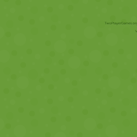
TwoPlayerGames.org 
V