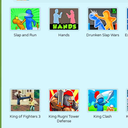
Slap and Run
Hands
Drunken Slap Wars
E
King of Fighters 3
King Rugni Tower
King Clash
K
Defense