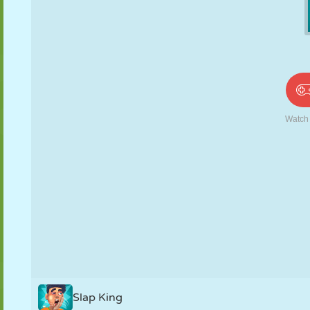
PUPPEN
RÄTSEL
REAKTION
RETRO
ROBOTER
STRATEGIE
STUNT
PANZER
TENNIS
TIC TAC TOE
Slap King