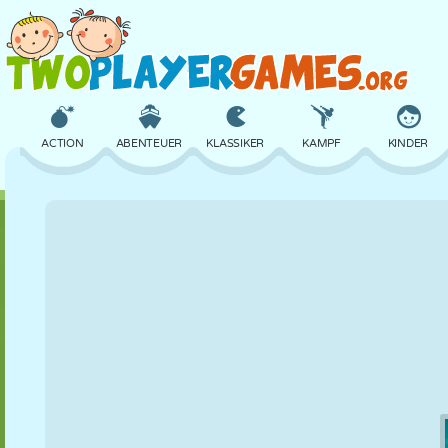
ACTION
ABENTEUER
KLASSIKER
KAMPF
KINDER
3D
FLUGZEUG
ALIEN
BALANCE
BASKETBALL
SCHLOSS
SCHACH
CRAZY
VERTEIDIGUNG
DINOSAURIER
MÄDCHEN
GOLF
SPRINGEN
MATHE
LABYRINTH