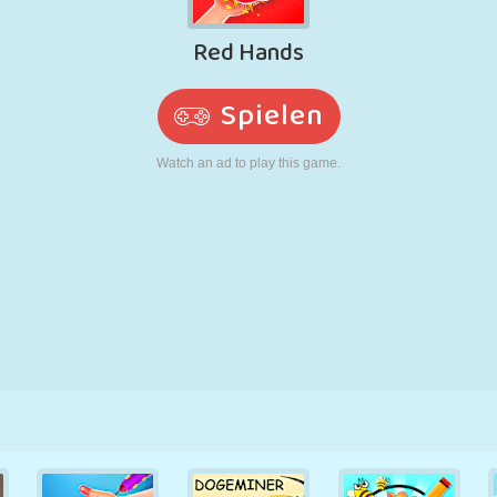
RETRO
ROBOTER
LAUFEN
SCHULE
SCHIESSEN
TENNIS
TIC TAC TOE
TOUCHSCREEN
TURM
LKW