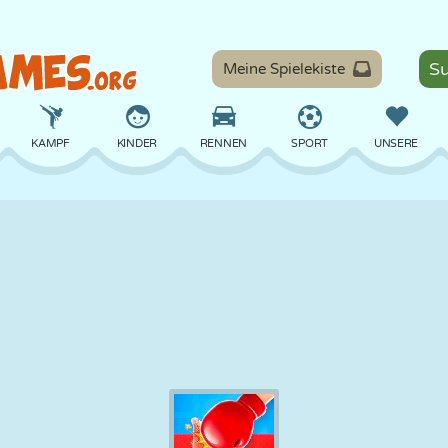
Meine Spielekiste
KAMPF
KINDER
RENNEN
SPORT
UNSERE
BALANCE
BASKETBALL
SCHLACHT
BILLARD
BRETT
VERTEIDIGUNG
DINOSAURIER
FAHREN
LERNEN
ESCAPE
MATHE
LABYRINTH
MONSTER
MOTORRAD
ONLINE