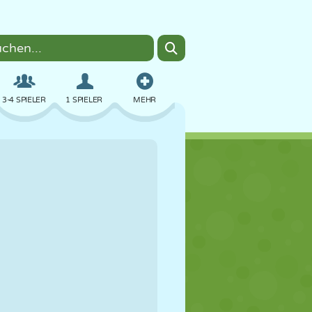
3-4 SPIELER
1 SPIELER
MEHR
BOMBER
BROWSER
AUTO
FLIEGEN
ESSEN
LUSTIG
PIXEL ART
PLATTFORM
POOL