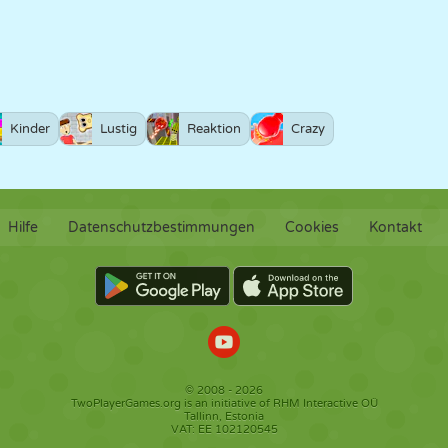
Kinder
Lustig
Reaktion
Crazy
Hilfe
Datenschutzbestimmungen
Cookies
Kontakt
© 2008 - 2026
TwoPlayerGames.org is an initiative of RHM Interactive OÜ
Tallinn, Estonia
VAT: EE 102120545