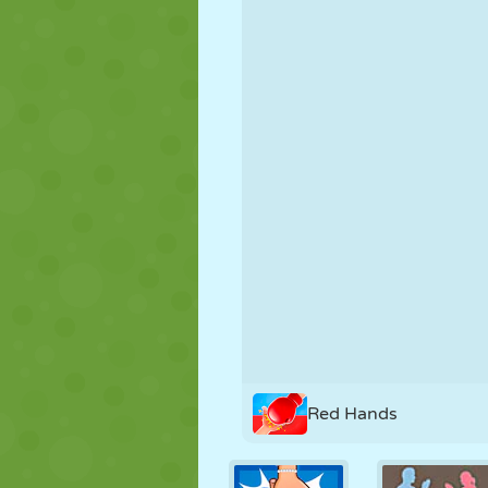
PUPPEN
RÄTSEL
REAKTION
STRATEGIE
STUNT
PANZER
Red Hands