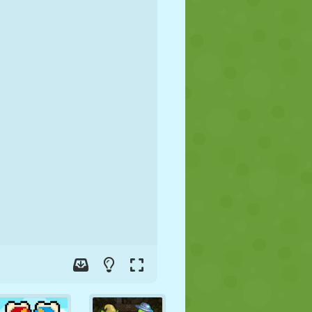
FUSSBALL
WELTRAUM
STICKMAN
KRIEG
WRESTLING
ZOMBIE