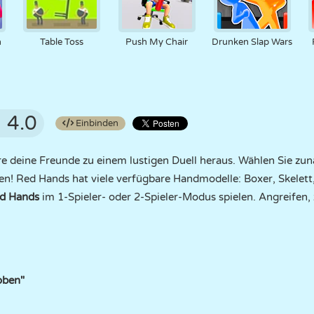
n
Table Toss
Push My Chair
Drunken Slap Wars
4.0
Einbinden
re deine Freunde zu einem lustigen Duell heraus. Wählen Sie zu
! Red Hands hat viele verfügbare Handmodelle: Boxer, Skelett
d Hands
im 1-Spieler- oder 2-Spieler-Modus spielen. Angreifen,
oben"