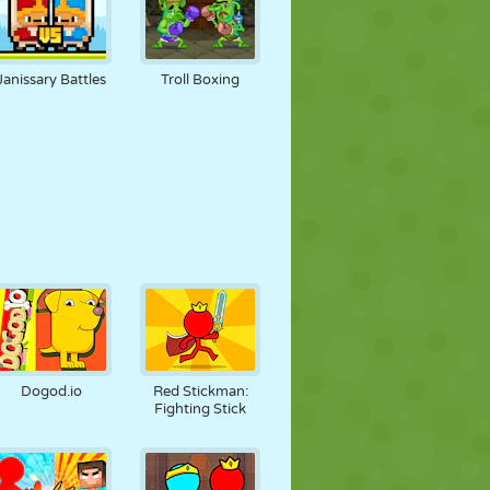
Janissary Battles
Troll Boxing
Dogod.io
Red Stickman:
Fighting Stick