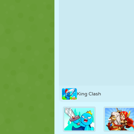
PUPPEN
RÄTSEL
REAKTION
STRATEGIE
STUNT
PANZER
King Clash