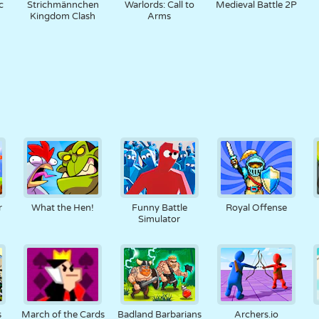
c
Strichmännchen
Warlords: Call to
Medieval Battle 2P
Kingdom Clash
Arms
r
What the Hen!
Funny Battle
Royal Offense
Simulator
s
March of the Cards
Badland Barbarians
Archers.io