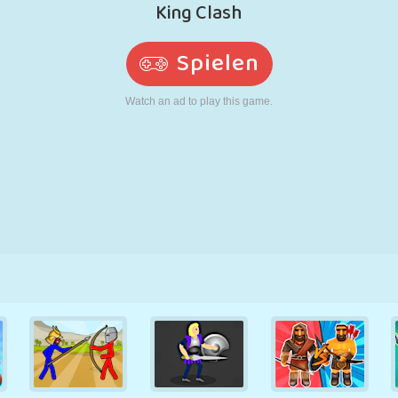
RETRO
ROBOTER
LAUFEN
SCHULE
SCHIESSEN
TENNIS
TIC TAC TOE
TOUCHSCREEN
TURM
LKW