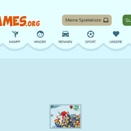
Meine Spielekiste
KAMPF
KINDER
RENNEN
SPORT
UNSERE
BALANCE
BASKETBALL
SCHLACHT
BILLARD
BRETT
VERTEIDIGUNG
DINOSAURIER
FAHREN
LERNEN
ESCAPE
MATHE
LABYRINTH
MONSTER
MOTORRAD
ONLINE