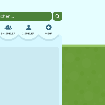
3-4 SPIELER
1 SPIELER
MEHR
BOMBER
BROWSER
AUTO
FLIEGEN
ESSEN
LUSTIG
PIXEL ART
PLATTFORM
POOL