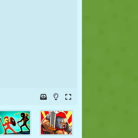
FUSSBALL
WELTRAUM
STICKMAN
KRIEG
WRESTLING
ZOMBIE