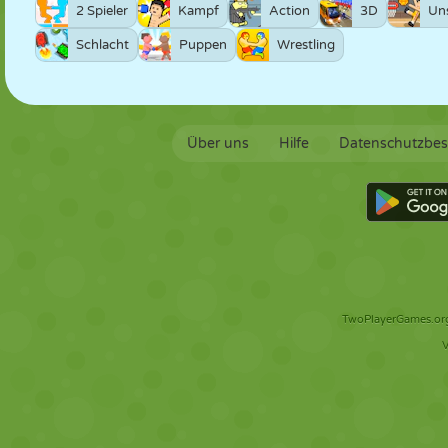
2 Spieler
Kampf
Action
3D
Un
Schlacht
Puppen
Wrestling
Über uns
Hilfe
Datenschutzbe
TwoPlayerGames.org 
V