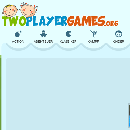
ACTION
ABENTEUER
KLASSIKER
KAMPF
KINDER
3D
FLUGZEUG
ALIEN
BALANCE
BASKETBALL
SCHLOSS
SCHACH
CRAZY
VERTEIDIGUNG
DINOSAURIER
MÄDCHEN
GOLF
SPRINGEN
MATHE
LABYRINTH