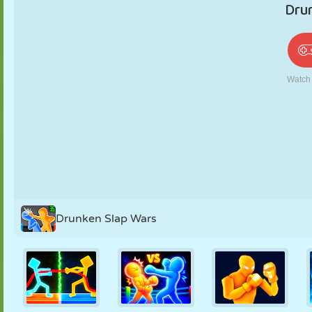
PUPPEN
RÄTSEL
REAKTION
RETRO
ROBOTER
STRATEGIE
STUNT
PANZER
TENNIS
TIC TAC TOE
Drunken Slap Wars