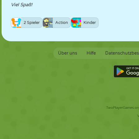
Viel Spaß!
2 Spieler
Action
Kinder
Über uns
Hilfe
Datenschutzbe
TwoPlayerGames.org 
V