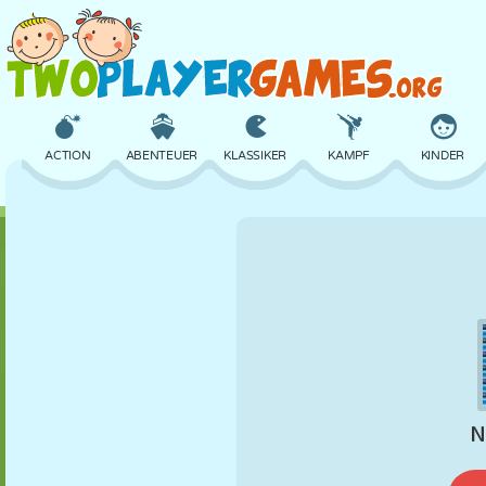
ACTION
ABENTEUER
KLASSIKER
KAMPF
KINDER
3D
FLUGZEUG
ALIEN
BALANCE
BASKETBALL
SCHLOSS
SCHACH
CRAZY
VERTEIDIGUNG
DINOSAURIER
MÄDCHEN
GOLF
SPRINGEN
MATHE
LABYRINTH