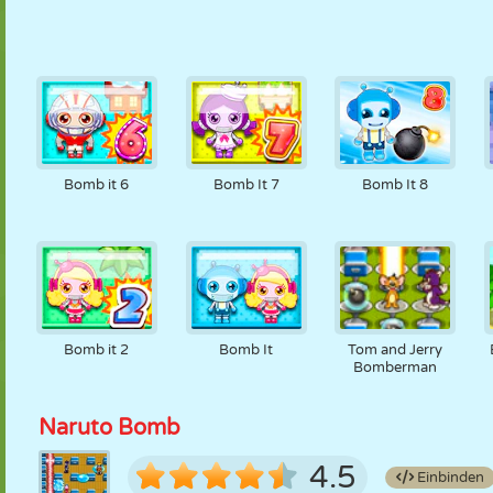
Bomb it 6
Bomb It 7
Bomb It 8
Bomb it 2
Bomb It
Tom and Jerry
Bomberman
Naruto Bomb
4.5
Einbinden