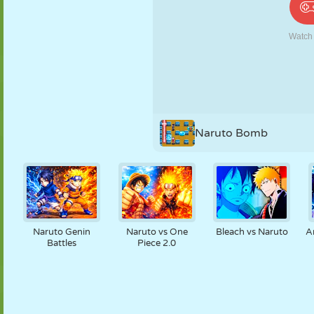
PUPPEN
RÄTSEL
REAKTION
RETRO
ROBOTER
STRATEGIE
STUNT
PANZER
TENNIS
TIC TAC TOE
Naruto Bomb
Naruto Genin
Naruto vs One
Bleach vs Naruto
A
Battles
Piece 2.0