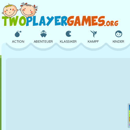
ACTION
ABENTEUER
KLASSIKER
KAMPF
KINDER
3D
FLUGZEUG
ALIEN
BALANCE
BASKETBALL
SCHLOSS
SCHACH
CRAZY
VERTEIDIGUNG
DINOSAURIER
MÄDCHEN
GOLF
SPRINGEN
MATHE
LABYRINTH