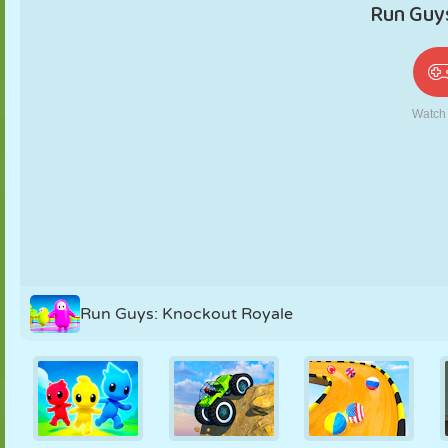
PUPPEN
RÄTSEL
REAKTION
RETRO
ROBOTER
STRATEGIE
STUNT
PANZER
TENNIS
TIC TAC TOE
Run Guys: Knockout Royale