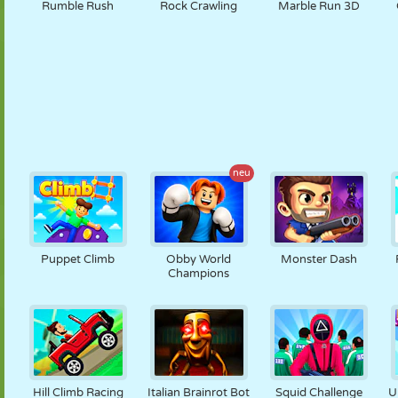
Rumble Rush
Rock Crawling
Marble Run 3D
neu
Puppet Climb
Obby World
Monster Dash
Champions
Hill Climb Racing
Italian Brainrot Bot
Squid Challenge
U