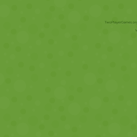
TwoPlayerGames.org 
V