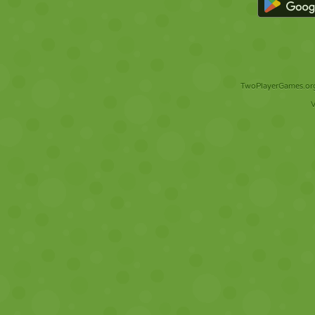
TwoPlayerGames.org 
V