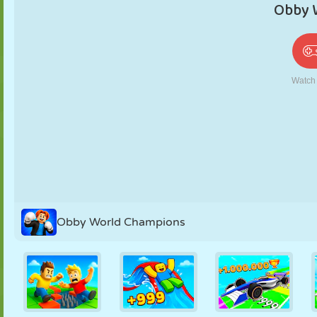
PUPPEN
RÄTSEL
REAKTION
RETRO
ROBOTER
STRATEGIE
STUNT
PANZER
TENNIS
TIC TAC TOE
Obby World Champions