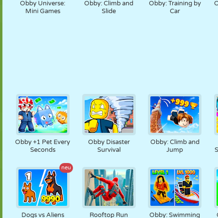
Obby Universe:
Obby: Climb and
Obby: Training by
O
Mini Games
Slide
Car
Obby +1 Pet Every
Obby Disaster
Obby: Climb and
Seconds
Survival
Jump
S
neu
Dogs vs Aliens
Rooftop Run
Obby: Swimming