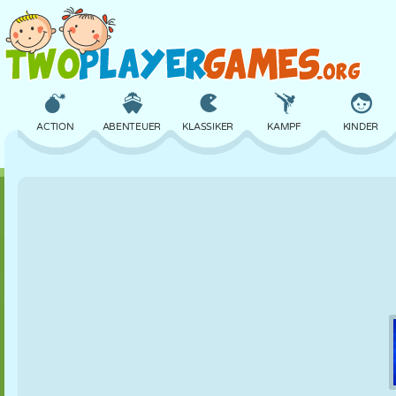
ACTION
ABENTEUER
KLASSIKER
KAMPF
KINDER
3D
FLUGZEUG
ALIEN
BALANCE
BASKETBALL
SCHLOSS
SCHACH
CRAZY
VERTEIDIGUNG
DINOSAURIER
MÄDCHEN
GOLF
SPRINGEN
MATHE
LABYRINTH