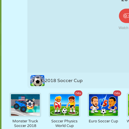
PUPPEN
RÄTSEL
REAKTION
RETRO
ROBOTER
STRATEGIE
STUNT
PANZER
TENNIS
TIC TAC TOE
2018 Soccer Cup
neu
neu
Monster Truck
Soccer Physics
Euro Soccer Cup
W
Soccer 2018
World Cup