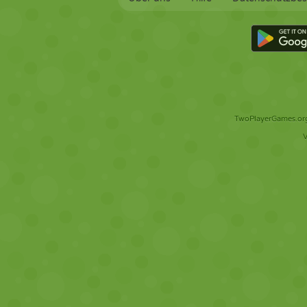
TwoPlayerGames.org 
V