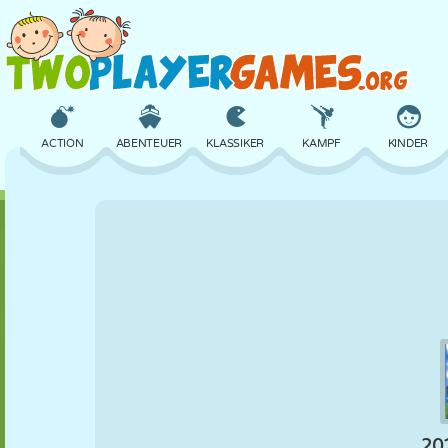
ACTION
ABENTEUER
KLASSIKER
KAMPF
KINDER
3D
FLUGZEUG
ALIEN
BALANCE
BASKETBALL
SCHLOSS
SCHACH
CRAZY
VERTEIDIGUNG
DINOSAURIER
MÄDCHEN
GOLF
SPRINGEN
MATHE
LABYRINTH