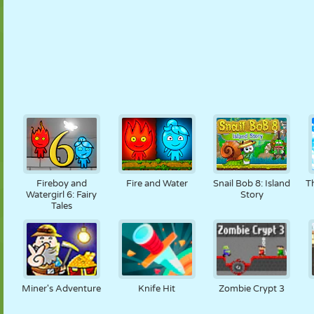
Fireboy and
Fire and Water
Snail Bob 8: Island
T
Watergirl 6: Fairy
Story
Tales
Miner's Adventure
Knife Hit
Zombie Crypt 3