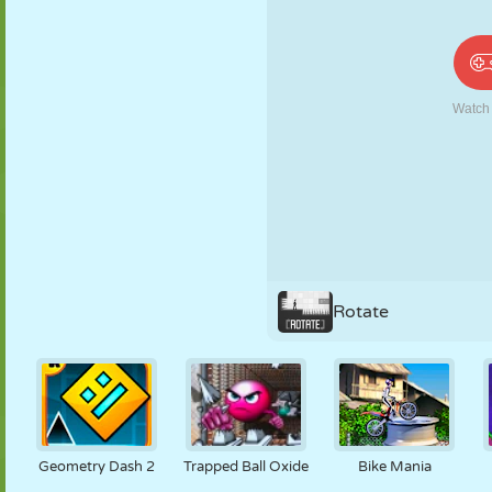
PUPPEN
RÄTSEL
REAKTION
RETRO
ROBOTER
STRATEGIE
STUNT
PANZER
TENNIS
TIC TAC TOE
Rotate
Geometry Dash 2
Trapped Ball Oxide
Bike Mania