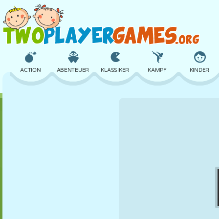
ACTION
ABENTEUER
KLASSIKER
KAMPF
KINDER
3D
FLUGZEUG
ALIEN
BALANCE
BASKETBALL
SCHLOSS
SCHACH
CRAZY
VERTEIDIGUNG
DINOSAURIER
MÄDCHEN
GOLF
SPRINGEN
MATHE
LABYRINTH