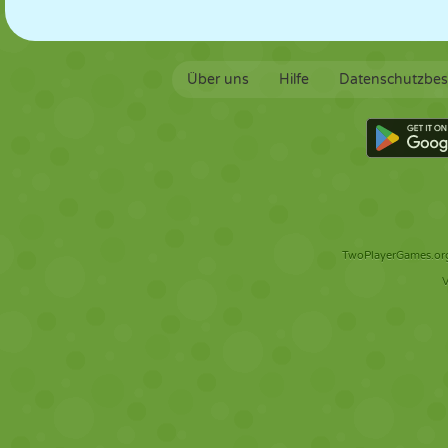
Über uns
Hilfe
Datenschutzbe
TwoPlayerGames.org 
V