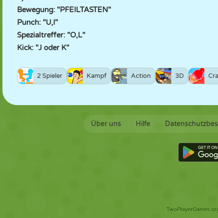
Bewegung: "PFEILTASTEN"
Punch: "U,I"
Spezialtreffer: "O,L"
Kick: "J oder K"
2 Spieler
Kampf
Action
3D
Cr
Über uns
Hilfe
Datenschutzbe
TwoPlayerGames.org 