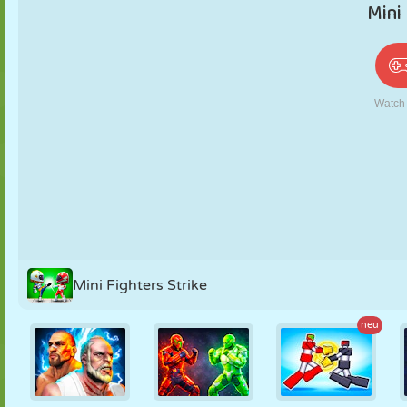
PUPPEN
RÄTSEL
REAKTION
RETRO
ROBOTER
STRATEGIE
STUNT
PANZER
TENNIS
TIC TAC TOE
Mini Fighters Strike
neu