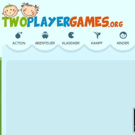
ACTION
ABENTEUER
KLASSIKER
KAMPF
KINDER
3D
FLUGZEUG
ALIEN
BALANCE
BASKETBALL
SCHLOSS
SCHACH
CRAZY
VERTEIDIGUNG
DINOSAURIER
MÄDCHEN
GOLF
SPRINGEN
MATHE
LABYRINTH