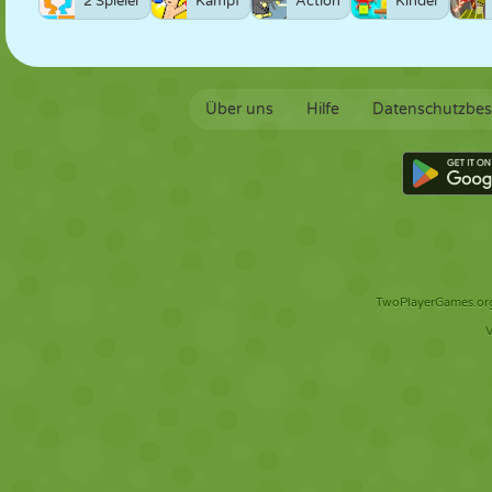
2 Spieler
Kampf
Action
Kinder
Über uns
Hilfe
Datenschutzbe
TwoPlayerGames.org 
V