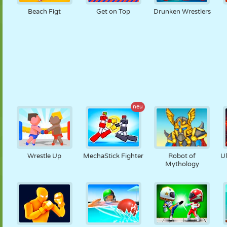
Beach Figt
Get on Top
Drunken Wrestlers
neu
Wrestle Up
MechaStick Fighter
Robot of
U
Mythology