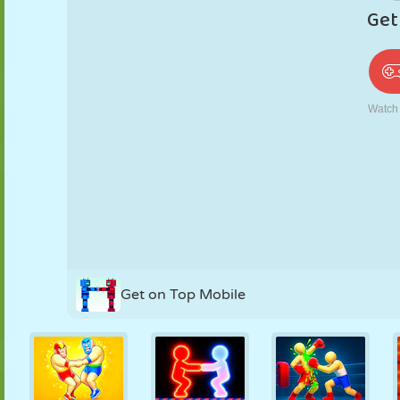
PUPPEN
RÄTSEL
REAKTION
RETRO
ROBOTER
STRATEGIE
STUNT
PANZER
TENNIS
TIC TAC TOE
Get on Top Mobile