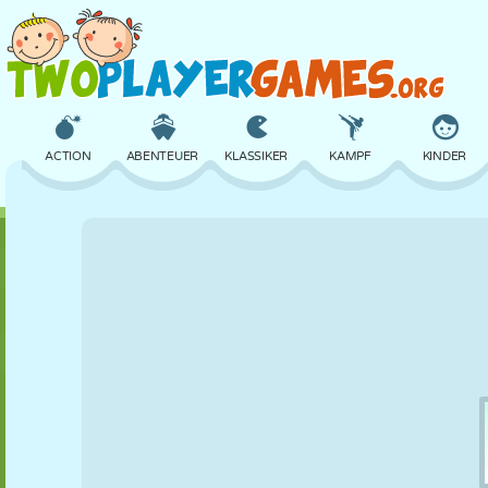
ACTION
ABENTEUER
KLASSIKER
KAMPF
KINDER
3D
FLUGZEUG
ALIEN
BALANCE
BASKETBALL
SCHLOSS
SCHACH
CRAZY
VERTEIDIGUNG
DINOSAURIER
MÄDCHEN
GOLF
SPRINGEN
MATHE
LABYRINTH