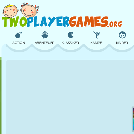
ACTION
ABENTEUER
KLASSIKER
KAMPF
KINDER
3D
FLUGZEUG
ALIEN
BALANCE
BASKETBALL
SCHLOSS
SCHACH
CRAZY
VERTEIDIGUNG
DINOSAURIER
MÄDCHEN
GOLF
SPRINGEN
MATHE
LABYRINTH