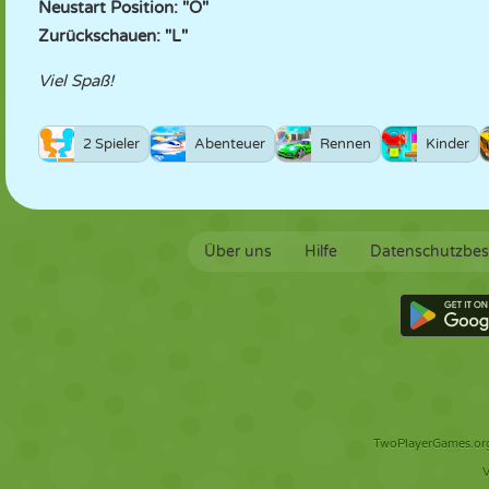
Neustart Position: "O"
Zurückschauen: "L"
Viel Spaß!
2 Spieler
Abenteuer
Rennen
Kinder
Über uns
Hilfe
Datenschutzbe
TwoPlayerGames.org 
V