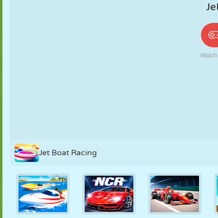
PUPPEN
RÄTSEL
REAKTION
RETRO
ROBOTER
STRATEGIE
STUNT
PANZER
TENNIS
TIC TAC TOE
Jet Boat Racing