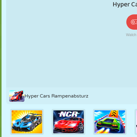
PUPPEN
RÄTSEL
REAKTION
RETRO
ROBOTER
STRATEGIE
STUNT
PANZER
TENNIS
TIC TAC TOE
Hyper Cars Rampenabsturz