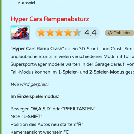
Autospiel
Hyper Cars Rampenabsturz
4.4
Einbinden
"
Hyper Cars Ramp Crash
" ist ein 3D-Stunt- und Crash-Simu
unglaubliche Stunts in vielen verschiedenen Modi mit toll
Supersportwagenmodelle warten in der Garage darauf, von 
Fall-Modus können im
1-Spieler-
und
2-Spieler-Modus
gesp
Wie wird gespielt?
Im Einzelspielermodus:
Bewegen:
"W,A,S,D
" oder
"PFEILTASTEN
"
NOS:
"L-SHIFT
"
Position des Autos neu starten:
"R
"
Kameraansicht wechseln:
"C
"