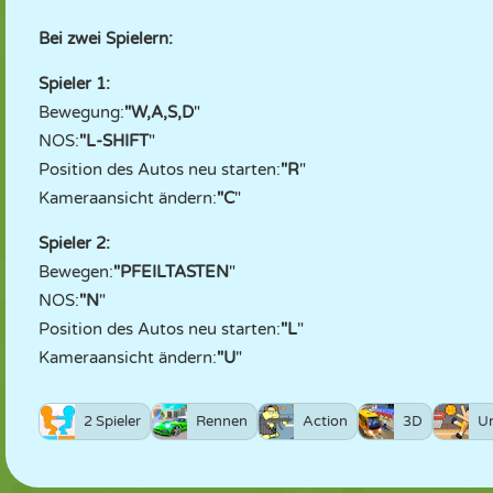
Bei zwei Spielern:
Spieler 1:
Bewegung:
"W,A,S,D
"
NOS:
"L-SHIFT
"
Position des Autos neu starten:
"R
"
Kameraansicht ändern:
"C
"
Spieler 2:
Bewegen:
"PFEILTASTEN
"
NOS:
"N
"
Position des Autos neu starten:
"L
"
Kameraansicht ändern:
"U
"
2 Spieler
Rennen
Action
3D
U