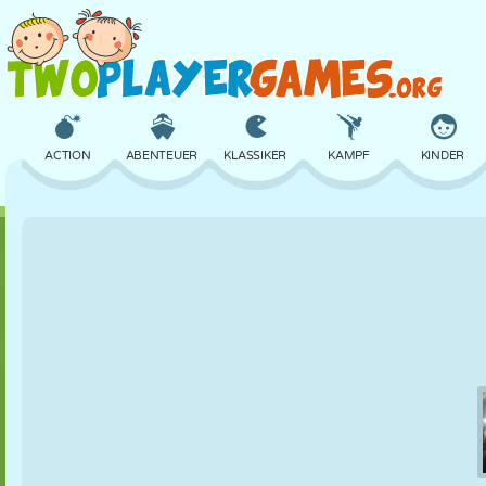
ACTION
ABENTEUER
KLASSIKER
KAMPF
KINDER
3D
FLUGZEUG
ALIEN
BALANCE
BASKETBALL
SCHLOSS
SCHACH
CRAZY
VERTEIDIGUNG
DINOSAURIER
MÄDCHEN
GOLF
SPRINGEN
MATHE
LABYRINTH