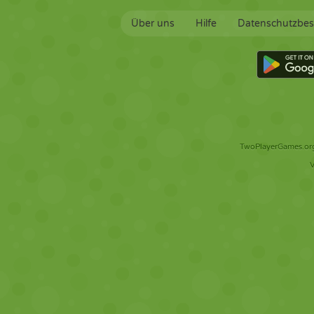
Über uns
Hilfe
Datenschutzbe
TwoPlayerGames.org 
V