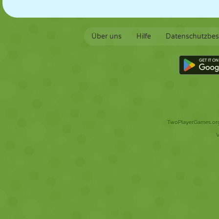
Über uns
Hilfe
Datenschutzbe
TwoPlayerGames.org 
V