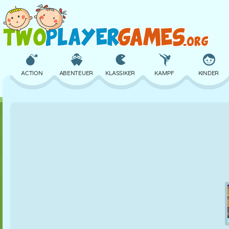
ACTION
ABENTEUER
KLASSIKER
KAMPF
KINDER
3D
FLUGZEUG
ALIEN
BALANCE
BASKETBALL
SCHLOSS
SCHACH
CRAZY
VERTEIDIGUNG
DINOSAURIER
MÄDCHEN
GOLF
SPRINGEN
MATHE
LABYRINTH