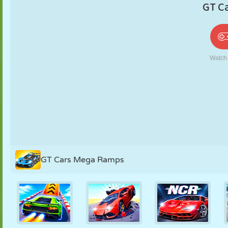
PUPPEN
RÄTSEL
REAKTION
RETRO
ROBOTER
STRATEGIE
STUNT
PANZER
TENNIS
TIC TAC TOE
GT Cars Mega Ramps