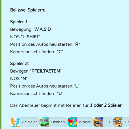
Bei zwei Spielern:
Spieler 1:
Bewegung:
"W,A,S,D
"
NOS:
"L-SHIFT
"
Position des Autos neu starten:
"R
"
Kameraansicht ändern:
"C
"
Spieler 2:
Bewegen:
"PFEILTASTEN
"
NOS:
"N
"
Position des Autos neu starten:
"L
"
Kameraansicht ändern:
"U
"
Das Abenteuer beginnt mit Rennen für
1 oder 2 Spieler
.
2 Spieler
Rennen
Kinder
3D
Un