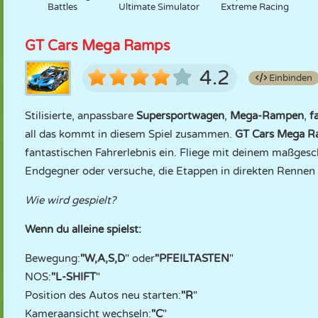
Battles
Ultimate Simulator
Extreme Racing
GT Cars Mega Ramps
4.2
Einbinden
Stilisierte, anpassbare
Supersportwagen
,
Mega-Rampen
,
f
all das kommt in diesem Spiel zusammen.
GT Cars Mega 
fantastischen Fahrerlebnis ein. Fliege mit deinem maßges
Endgegner oder versuche, die Etappen in direkten Rennen 
Wie wird gespielt?
Wenn du alleine spielst:
Bewegung:
"W,A,S,D
" oder
"PFEILTASTEN
"
NOS:
"L-SHIFT
"
Position des Autos neu starten:
"R
"
Kameraansicht wechseln:
"C
"