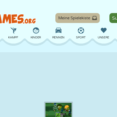
Meine Spielekiste
KAMPF
KINDER
RENNEN
SPORT
UNSERE
BALANCE
BASKETBALL
SCHLACHT
BILLARD
BRETT
VERTEIDIGUNG
DINOSAURIER
FAHREN
LERNEN
ESCAPE
MATHE
LABYRINTH
MONSTER
MOTORRAD
ONLINE