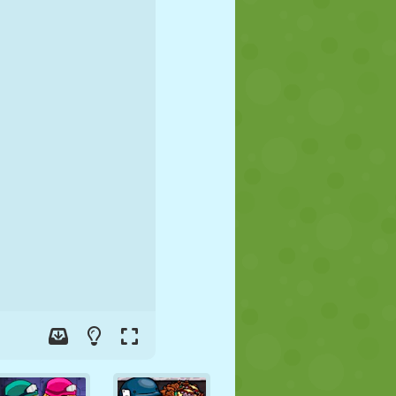
FUSSBALL
WELTRAUM
STICKMAN
KRIEG
WRESTLING
ZOMBIE