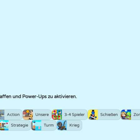
affen und Power-Ups zu aktivieren.
Action
Unsere
3-4 Spieler
Schießen
Zo
Strategie
Turm
Krieg