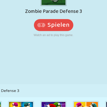
RETRO
ROBOTER
LAUFEN
SCHULE
SCHIESSEN
TENNIS
TIC TAC TOE
TOUCHSCREEN
TURM
LKW
 Defense 3