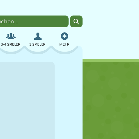
3-4 SPIELER
1 SPIELER
MEHR
BOMBER
BROWSER
AUTO
FLIEGEN
ESSEN
LUSTIG
PIXEL ART
PLATTFORM
POOL