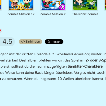
Zombie Mission 12
Zombie Mission X
The Ironic Zombie
3
4.5
Einbinden
geht mit der dritten Episode auf TwoPlayerGames.org weiter! In
el stärker! Deshalb empfehlen wir dir, das Spiel im
2- oder 3-S
pielst, solltest du die neu hinzugefügten
Sanitäter-Charaktere
ni
ese Weise kann deine Basis länger überleben. Vergiss nicht, auc
m
zu benutzen. Wenn du insgesamt 10 Wellen überleben kannst, 