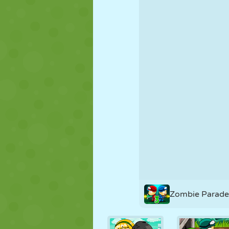
PUPPEN
RÄTSEL
REAKTION
STRATEGIE
STUNT
PANZER
Zombie Parade