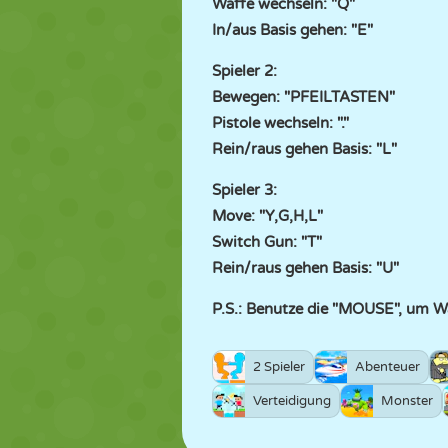
Waffe wechseln: "Q"
In/aus Basis gehen: "E"
Spieler 2:
Bewegen: "PFEILTASTEN"
Pistole wechseln: "."
Rein/raus gehen Basis: "L"
Spieler 3:
Move: "Y,G,H,L"
Switch Gun: "T"
Rein/raus gehen Basis: "U"
P.S.: Benutze die "MOUSE", um W
2 Spieler
Abenteuer
Verteidigung
Monster