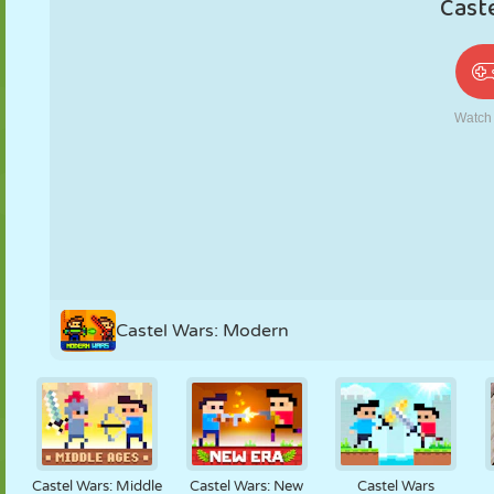
PUPPEN
RÄTSEL
REAKTION
RETRO
ROBOTER
STRATEGIE
STUNT
PANZER
TENNIS
TIC TAC TOE
Castel Wars: Modern
Castel Wars: Middle
Castel Wars: New
Castel Wars