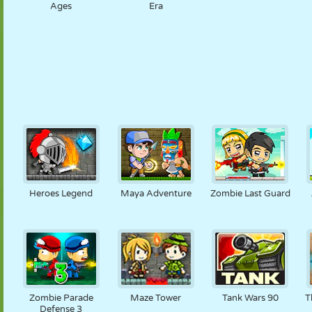
Ages
Era
Heroes Legend
Maya Adventure
Zombie Last Guard
Zombie Parade
Maze Tower
Tank Wars 90
T
Defense 3