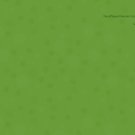
TwoPlayerGames.org 
V