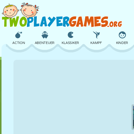
ACTION
ABENTEUER
KLASSIKER
KAMPF
KINDER
3D
FLUGZEUG
ALIEN
BALANCE
BASKETBALL
SCHLOSS
SCHACH
CRAZY
VERTEIDIGUNG
DINOSAURIER
MÄDCHEN
GOLF
SPRINGEN
MATHE
LABYRINTH