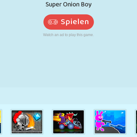
RETRO
ROBOTER
LAUFEN
SCHULE
SCHIESSEN
TENNIS
TIC TAC TOE
TOUCHSCREEN
TURM
LKW