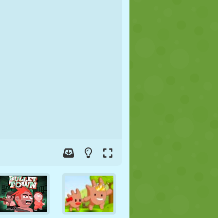
FUSSBALL
WELTRAUM
STICKMAN
KRIEG
WRESTLING
ZOMBIE