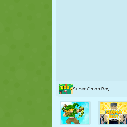
PUPPEN
RÄTSEL
REAKTION
STRATEGIE
STUNT
PANZER
Super Onion Boy