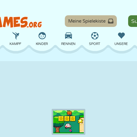
Meine Spielekiste
KAMPF
KINDER
RENNEN
SPORT
UNSERE
BALANCE
BASKETBALL
SCHLACHT
BILLARD
BRETT
VERTEIDIGUNG
DINOSAURIER
FAHREN
LERNEN
ESCAPE
MATHE
LABYRINTH
MONSTER
MOTORRAD
ONLINE