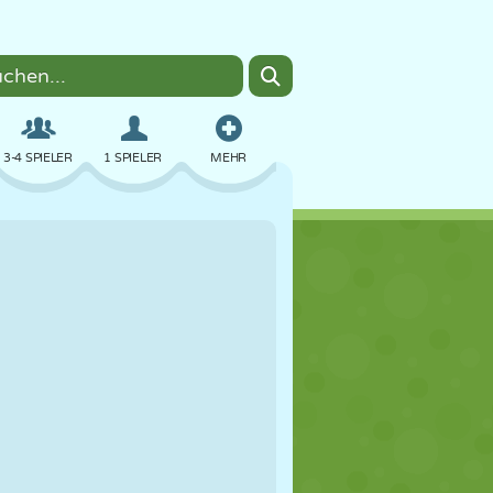
3-4 SPIELER
1 SPIELER
MEHR
BOMBER
BROWSER
AUTO
FLIEGEN
ESSEN
LUSTIG
PIXEL ART
PLATTFORM
POOL