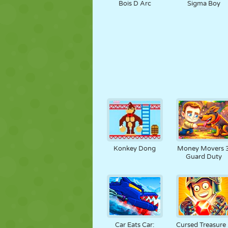
Bois D Arc
Sigma Boy
Konkey Dong
Money Movers 3
Guard Duty
Car Eats Car:
Cursed Treasure