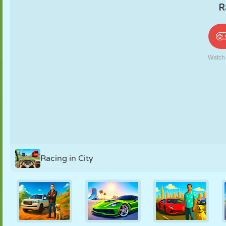
PUPPEN
RÄTSEL
REAKTION
RETRO
ROBOTER
STRATEGIE
STUNT
PANZER
TENNIS
TIC TAC TOE
Racing in City