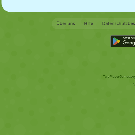
Über uns
Hilfe
Datenschutzbe
TwoPlayerGames.org 
V