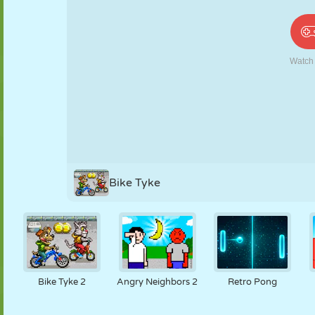
PUPPEN
RÄTSEL
REAKTION
RETRO
ROBOTER
STRATEGIE
STUNT
PANZER
TENNIS
TIC TAC TOE
Bike Tyke
Bike Tyke 2
Angry Neighbors 2
Retro Pong