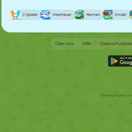
2 Spieler
Abenteuer
Rennen
Kinder
Über uns
Hilfe
Datenschutzbe
TwoPlayerGames.org 
V