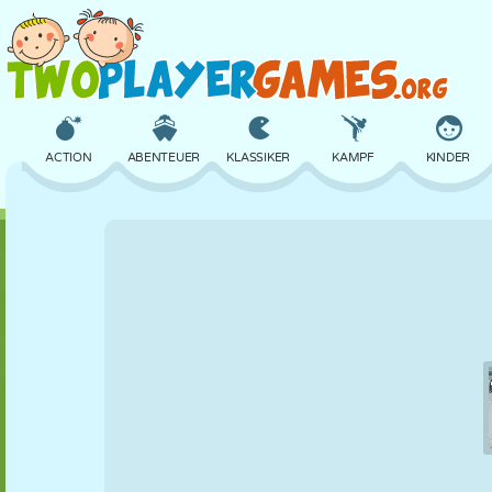
ACTION
ABENTEUER
KLASSIKER
KAMPF
KINDER
3D
FLUGZEUG
ALIEN
BALANCE
BASKETBALL
SCHLOSS
SCHACH
CRAZY
VERTEIDIGUNG
DINOSAURIER
MÄDCHEN
GOLF
SPRINGEN
MATHE
LABYRINTH