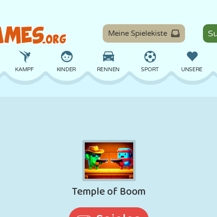
Meine Spielekiste
KAMPF
KINDER
RENNEN
SPORT
UNSERE
BALANCE
BASKETBALL
SCHLACHT
BILLARD
BRETT
VERTEIDIGUNG
DINOSAURIER
FAHREN
LERNEN
ESCAPE
MATHE
LABYRINTH
MONSTER
MOTORRAD
ONLINE