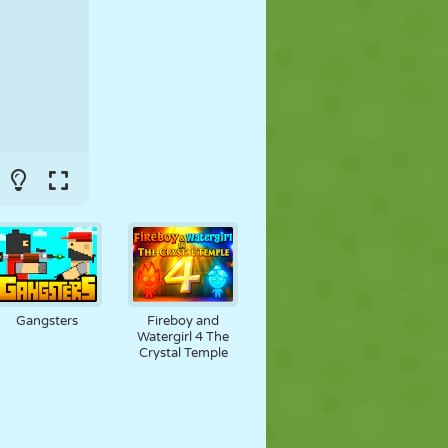
FUSSBALL
WELTRAUM
STICKMAN
KRIEG
WRESTLING
ZOMBIE
Gangsters
Fireboy and
Watergirl 4 The
Crystal Temple