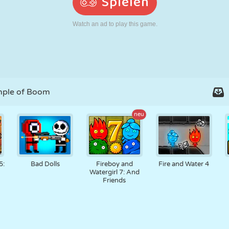
RETRO
ROBOTER
LAUFEN
SCHULE
SCHIESSEN
TENNIS
TIC TAC TOE
TOUCHSCREEN
TURM
LKW
ple of Boom
neu
5:
Bad Dolls
Fireboy and
Fire and Water 4
Watergirl 7: And
Friends