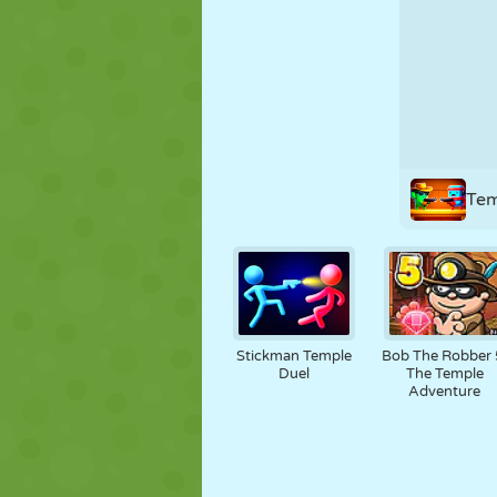
PUPPEN
RÄTSEL
REAKTION
STRATEGIE
STUNT
PANZER
Tem
Stickman Temple
Bob The Robber 
Duel
The Temple
Adventure