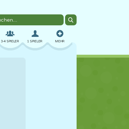
3-4 SPIELER
1 SPIELER
MEHR
BOMBER
BROWSER
AUTO
FLIEGEN
ESSEN
LUSTIG
PIXEL ART
PLATTFORM
POOL