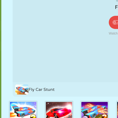
PUPPEN
RÄTSEL
REAKTION
RETRO
ROBOTER
STRATEGIE
STUNT
PANZER
TENNIS
TIC TAC TOE
Fly Car Stunt