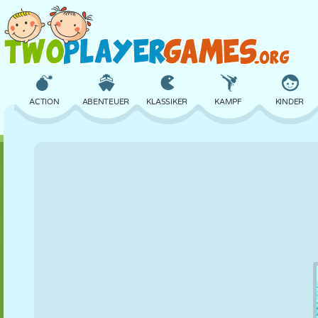
ACTION
ABENTEUER
KLASSIKER
KAMPF
KINDER
3D
FLUGZEUG
ALIEN
BALANCE
BASKETBALL
SCHLOSS
SCHACH
CRAZY
VERTEIDIGUNG
DINOSAURIER
MÄDCHEN
GOLF
SPRINGEN
MATHE
LABYRINTH