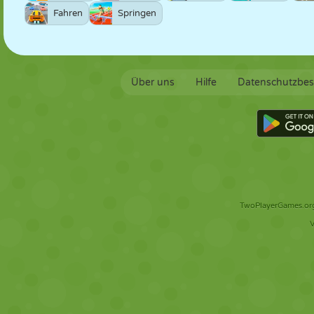
Fahren
Springen
Über uns
Hilfe
Datenschutzbe
TwoPlayerGames.org 
V