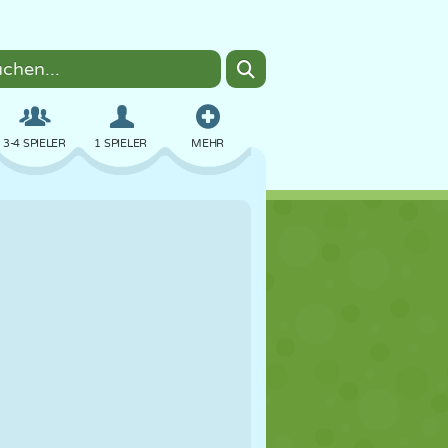
3-4 SPIELER
1 SPIELER
MEHR
BOMBER
BROWSER
AUTO
FLIEGEN
ESSEN
LUSTIG
PIXEL ART
PLATTFORM
POOL