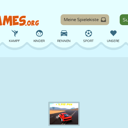
Meine Spielekiste
KAMPF
KINDER
RENNEN
SPORT
UNSERE
BALANCE
BASKETBALL
SCHLACHT
BILLARD
BRETT
VERTEIDIGUNG
DINOSAURIER
FAHREN
LERNEN
ESCAPE
MATHE
LABYRINTH
MONSTER
MOTORRAD
ONLINE