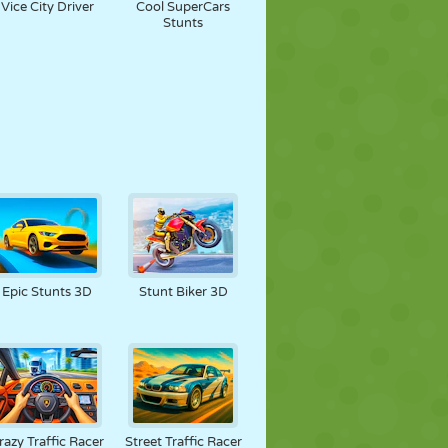
Vice City Driver
Cool SuperCars
Stunts
Epic Stunts 3D
Stunt Biker 3D
razy Traffic Racer
Street Traffic Racer