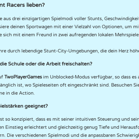
t Racers lieben?
e aus drei einzigartigen Spielmodi voller Stunts, Geschwindigke
siere deinen Sportwagen mit einer Vielzahl von Optionen, um mit 
e sich mit einem Freund in zwei aufregenden lokalen Mehrspiele
hre durch lebendige Stunt-City-Umgebungen, die dein Herz höhe
die Schule oder die Arbeit freischalten?
uf
TwoPlayerGames
im Unblocked-Modus verfügbar, so dass es
änglich ist, wo Spieleseiten oft eingeschränkt sind. Besuchen 
e in die Action.
pielstärken geeignet?
ist so konzipiert, dass es mit seiner intuitiven Steuerung und se
 Einstieg erleichtert und gleichzeitig genug Tiefe und Herausf
rn. Die verschiedenen Spielmodi und die anpassbaren Schwierigk