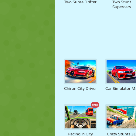
Two Supra Drifter
Two Stunt
Supercars
Chiron City Driver
Car Simulator M
neu
Racing in City
Crazy Stunts 3