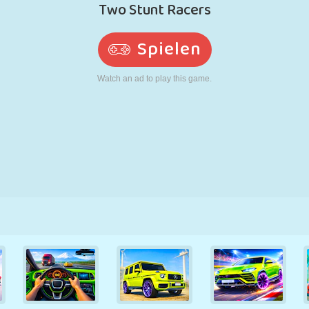
RETRO
ROBOTER
LAUFEN
SCHULE
SCHIESSEN
TENNIS
TIC TAC TOE
TOUCHSCREEN
TURM
LKW