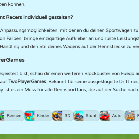
aben können.
t Racers individuell gestalten?
he Anpassungsmöglichkeiten, mit denen du deinen Sportwagen 
von Farben, bringe einzigartige Aufkleber an und rüste Leistung
 Handling und den Stil deines Wagens auf der Rennstrecke zu ve
ayerGames
geistert bist, schau dir einen weiteren Blockbuster von Fuego a
 auf
TwoPlayerGames
. Bekannt für seine ausgeklügelte Driftmec
 ist es ein Muss für alle Rennsportfans, die auf der Suche na
Rennen
Kinder
3D
Stunt
Auto