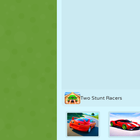
PUPPEN
RÄTSEL
REAKTION
STRATEGIE
STUNT
PANZER
Two Stunt Racers