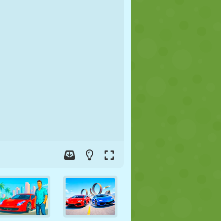
FUSSBALL
WELTRAUM
STICKMAN
KRIEG
WRESTLING
ZOMBIE