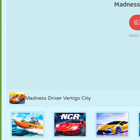
PUPPEN
RÄTSEL
REAKTION
RETRO
ROBOTER
STRATEGIE
STUNT
PANZER
TENNIS
TIC TAC TOE
Madness Driver Vertigo City