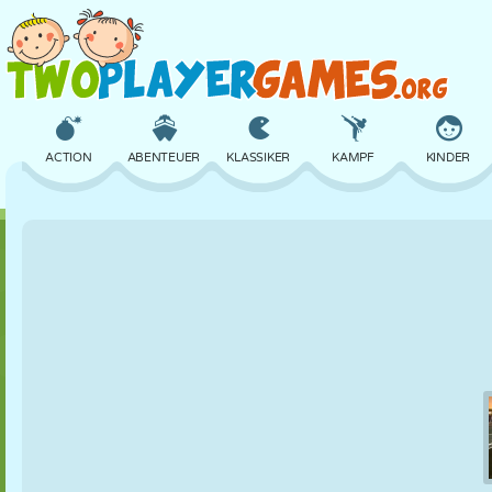
ACTION
ABENTEUER
KLASSIKER
KAMPF
KINDER
3D
FLUGZEUG
ALIEN
BALANCE
BASKETBALL
SCHLOSS
SCHACH
CRAZY
VERTEIDIGUNG
DINOSAURIER
MÄDCHEN
GOLF
SPRINGEN
MATHE
LABYRINTH