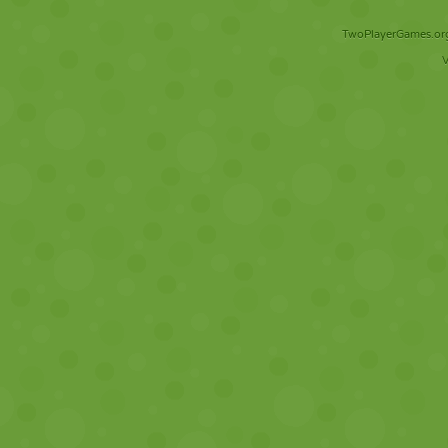
TwoPlayerGames.org 
V