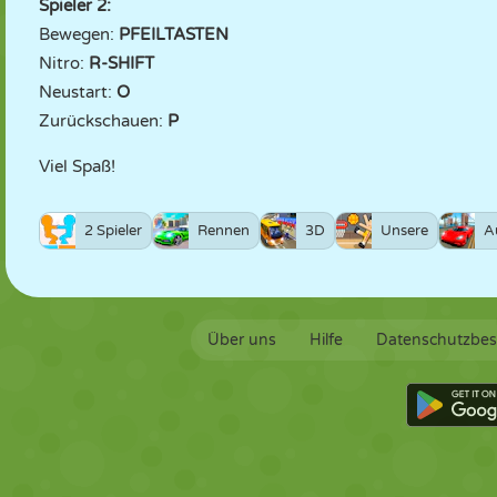
Spieler 2:
Bewegen:
PFEILTASTEN
Nitro:
R-SHIFT
Neustart:
O
Zurückschauen:
P
Viel Spaß!
2 Spieler
Rennen
3D
Unsere
A
Über uns
Hilfe
Datenschutzbe