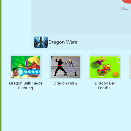
PUPPEN
RÄTSEL
REAKTION
RETRO
ROBOTER
STRATEGIE
STUNT
PANZER
TENNIS
TIC TAC TOE
Dragon Wars
Dragon Ball: Fierce
Dragon Fist 2
Dragon Ball
Fighting
Football