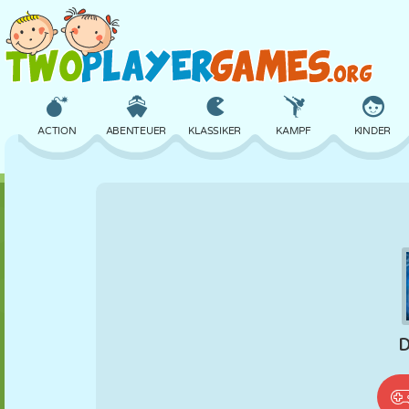
ACTION
ABENTEUER
KLASSIKER
KAMPF
KINDER
3D
FLUGZEUG
ALIEN
BALANCE
BASKETBALL
SCHLOSS
SCHACH
CRAZY
VERTEIDIGUNG
DINOSAURIER
MÄDCHEN
GOLF
SPRINGEN
MATHE
LABYRINTH