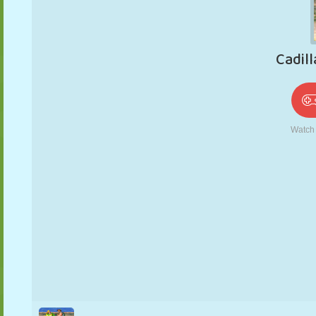
PUPPEN
RÄTSEL
REAKTION
RETRO
ROBOTER
STRATEGIE
STUNT
PANZER
TENNIS
TIC TAC TOE