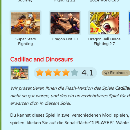
Journey
Fighting 3.2
2014 World Cup
Super Stars
Dragon Fist 3D
Dragon Ball Fierce
Fighting
Fighting 2.7
Cadillac and Dinosaurs
4.1
Einbinden
Wir präsentieren Ihnen die Flash-Version des Spiels
Cadilla
nicht so gut waren, und das ein unverzichtbares Spiel für
erwarten dich in diesem Spiel.
Du kannst dieses Spiel in zwei verschiedenen Modi spielen,
spielen, klicken Sie auf die Schaltfläche
"1 PLAYER
". Wähle