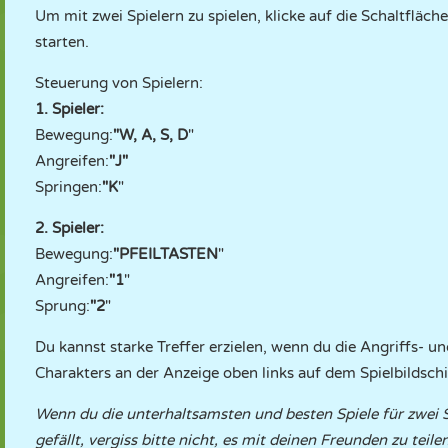
Um mit zwei Spielern zu spielen, klicke auf die Schaltfläche
starten.
Steuerung von Spielern:
1. Spieler:
Bewegung:
"W, A, S, D
"
Angreifen:
"J"
Springen:
"K
"
2. Spieler:
Bewegung:
"PFEILTASTEN
"
Angreifen:
"1
"
Sprung:
"2
"
Du kannst starke Treffer erzielen, wenn du die Angriffs- 
Charakters an der Anzeige oben links auf dem Spielbildsch
Wenn du die unterhaltsamsten und besten Spiele für zwei Sp
gefällt, vergiss bitte nicht, es mit deinen Freunden zu teil