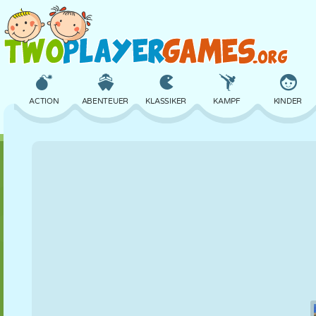
ACTION
ABENTEUER
KLASSIKER
KAMPF
KINDER
3D
FLUGZEUG
ALIEN
BALANCE
BASKETBALL
SCHLOSS
SCHACH
CRAZY
VERTEIDIGUNG
DINOSAURIER
MÄDCHEN
GOLF
SPRINGEN
MATHE
LABYRINTH