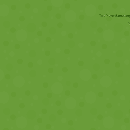
TwoPlayerGames.org 
V