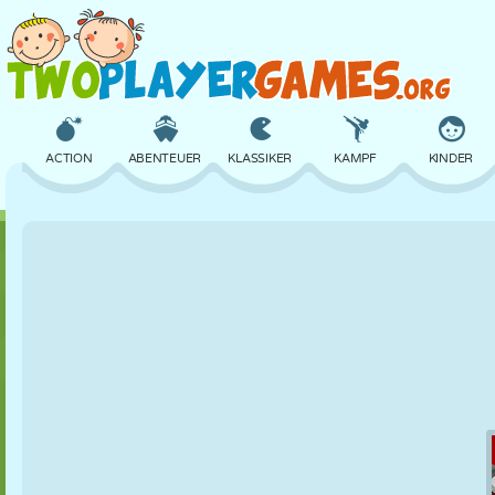
ACTION
ABENTEUER
KLASSIKER
KAMPF
KINDER
3D
FLUGZEUG
ALIEN
BALANCE
BASKETBALL
SCHLOSS
SCHACH
CRAZY
VERTEIDIGUNG
DINOSAURIER
MÄDCHEN
GOLF
SPRINGEN
MATHE
LABYRINTH