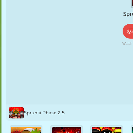
PUPPEN
RÄTSEL
REAKTION
RETRO
ROBOTER
STRATEGIE
STUNT
PANZER
TENNIS
TIC TAC TOE
Sprunki Phase 2.5