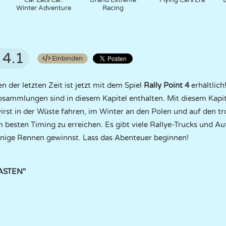
y
Car Eats Car:
Grand Extreme
Flying Cars Era
Winter Adventure
Racing
4.1
Einbinden
n der letzten Zeit ist jetzt mit dem Spiel
Rally Point 4
erhältlich
ammlungen sind in diesem Kapitel enthalten. Mit diesem Kapite
rst in der Wüste fahren, im Winter an den Polen und auf den tro
dem besten Timing zu erreichen. Es gibt viele Rallye-Trucks und A
einige Rennen gewinnst. Lass das Abenteuer beginnen!
TASTEN"