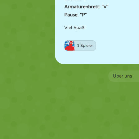
Armaturenbrett: "V"
Pause: "P"
Viel Spaß!
1 Spieler
Über uns