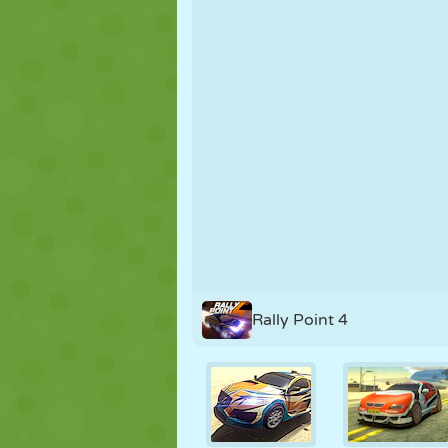
PUPPEN
RÄTSEL
REAKTION
STRATEGIE
STUNT
PANZER
Rally Point 4