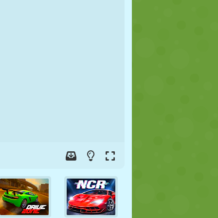
FUSSBALL
WELTRAUM
STICKMAN
KRIEG
WRESTLING
ZOMBIE