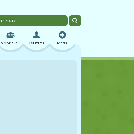
3-4 SPIELER
1 SPIELER
MEHR
BOMBER
BROWSER
AUTO
FLIEGEN
ESSEN
LUSTIG
PIXEL ART
PLATTFORM
POOL