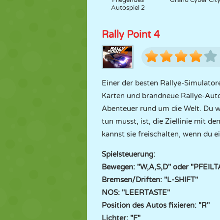
Fliegendes
Grand Cyber Cit
Autospiel 2
Rally Point 4
Einer der besten Rallye-Simulatore
Karten und brandneue Rallye-Autos
Abenteuer rund um die Welt. Du wi
tun musst, ist, die Ziellinie mit 
kannst sie freischalten, wenn du 
Spielsteuerung:
Bewegen: "W,A,S,D" oder "PFEIL
Bremsen/Driften: "L-SHIFT"
NOS: "LEERTASTE"
Position des Autos fixieren: "R"
Lichter: "F"