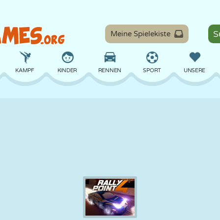
Meine Spielekiste
KAMPF
KINDER
RENNEN
SPORT
UNSERE
BALANCE
BASKETBALL
SCHLACHT
BILLARD
BRETT
VERTEIDIGUNG
DINOSAURIER
FAHREN
LERNEN
ESCAPE
MATHE
LABYRINTH
MONSTER
MOTORRAD
ONLINE