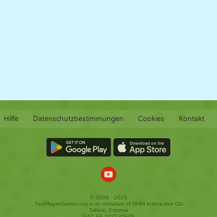
Hilfe
Datenschutzbestimmungen
Cookies
Kontakt
© 2008 - 2026
TwoPlayerGames.org is an initiative of RHM Interactive OÜ
Tallinn, Estonia
VAT: EE 102120545