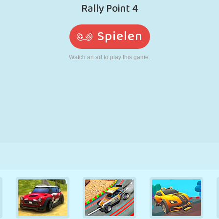
RETRO
ROBOTER
LAUFEN
SCHULE
SCHIESSEN
TENNIS
TIC TAC TOE
TOUCHSCREEN
TURM
LKW