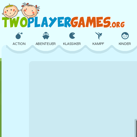
ACTION
ABENTEUER
KLASSIKER
KAMPF
KINDER
3D
FLUGZEUG
ALIEN
BALANCE
BASKETBALL
SCHLOSS
SCHACH
CRAZY
VERTEIDIGUNG
DINOSAURIER
MÄDCHEN
GOLF
SPRINGEN
MATHE
LABYRINTH