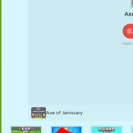
PUPPEN
RÄTSEL
REAKTION
RETRO
ROBOTER
STRATEGIE
STUNT
PANZER
TENNIS
TIC TAC TOE
Axe of Janissary