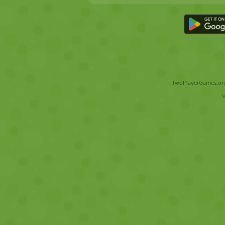
TwoPlayerGames.org 
V