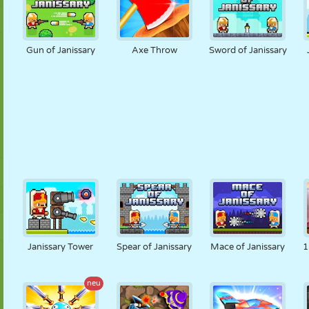
Gun of Janissary
Axe Throw
Sword of Janissary
Janissary Tower
Spear of Janissary
Mace of Janissary
1
neu