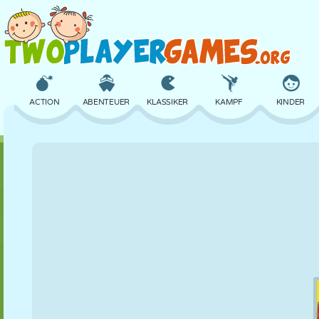
ACTION
ABENTEUER
KLASSIKER
KAMPF
KINDER
3D
FLUGZEUG
ALIEN
BALANCE
BASKETBALL
SCHLOSS
SCHACH
CRAZY
VERTEIDIGUNG
DINOSAURIER
MÄDCHEN
GOLF
SPRINGEN
MATHE
LABYRINTH