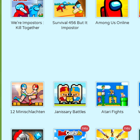
We're Impostors :
Survival 456 But It
Among Us Online
Kill Together
Impostor
12 Minischlachten
Janissary Battles
Atari Fights
neu
neu