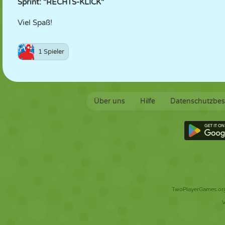
Sprint: "RECHTS-KLICK"
Viel Spaß!
1 Spieler
Über uns
Hilfe
Datenschutzbe
TwoPlayerGames.org 
V