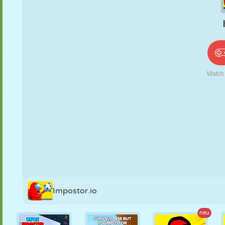
PUPPEN
RÄTSEL
REAKTION
RETRO
ROBOTER
STRATEGIE
STUNT
PANZER
TENNIS
TIC TAC TOE
Impostor.io
neu