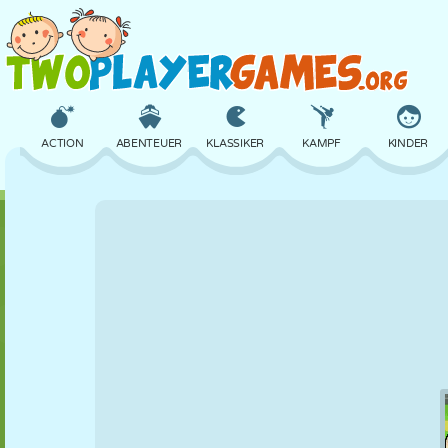
ACTION
ABENTEUER
KLASSIKER
KAMPF
KINDER
3D
FLUGZEUG
ALIEN
BALANCE
BASKETBALL
SCHLOSS
SCHACH
CRAZY
VERTEIDIGUNG
DINOSAURIER
MÄDCHEN
GOLF
SPRINGEN
MATHE
LABYRINTH