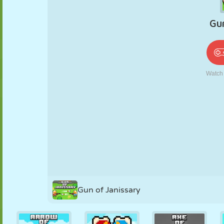
PUPPEN
RÄTSEL
REAKTION
RETRO
ROBOTER
STRATEGIE
STUNT
PANZER
TENNIS
TIC TAC TOE
Gun of Janissary