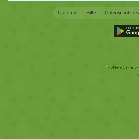
Über uns
Hilfe
Datenschutzbe
TwoPlayerGames.org 
V