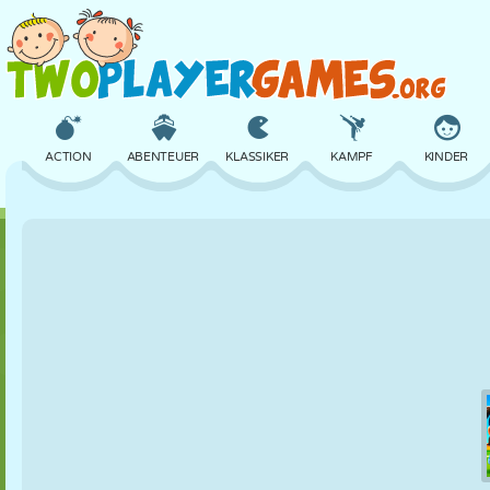
ACTION
ABENTEUER
KLASSIKER
KAMPF
KINDER
3D
FLUGZEUG
ALIEN
BALANCE
BASKETBALL
SCHLOSS
SCHACH
CRAZY
VERTEIDIGUNG
DINOSAURIER
MÄDCHEN
GOLF
SPRINGEN
MATHE
LABYRINTH