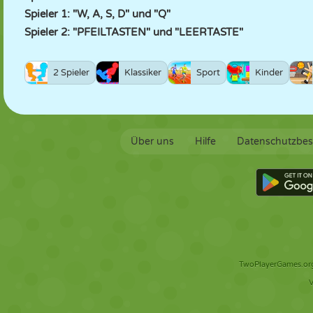
Spieler 1: "W, A, S, D" und "Q"
Spieler 2: "PFEILTASTEN" und "LEERTASTE"
2 Spieler
Klassiker
Sport
Kinder
Über uns
Hilfe
Datenschutzbe
TwoPlayerGames.org 
V