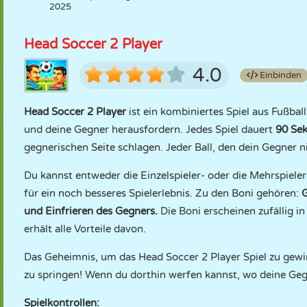
2025
Head Soccer 2 Player
4.0
Einbinden
Head Soccer 2 Player
ist ein kombiniertes Spiel aus Fußbal
und deine Gegner herausfordern. Jedes Spiel dauert
90 Se
gegnerischen Seite schlagen. Jeder Ball, den dein Gegner n
Du kannst entweder die Einzelspieler- oder die Mehrspieler
für ein noch besseres Spielerlebnis. Zu den Boni gehören:
G
und Einfrieren des Gegners.
Die Boni erscheinen zufällig in 
erhält alle Vorteile davon.
Das Geheimnis, um das Head Soccer 2 Player Spiel zu gewinn
zu springen! Wenn du dorthin werfen kannst, wo deine Ge
Spielkontrollen: