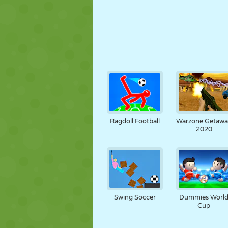
Ragdoll Football
Warzone Getawa
2020
Swing Soccer
Dummies Worl
Cup