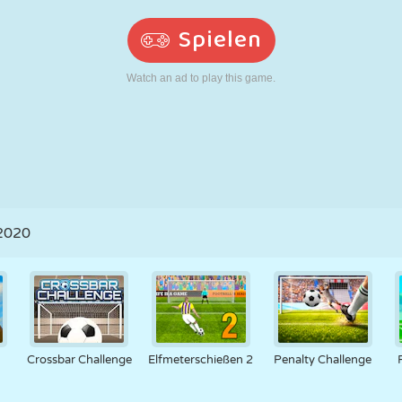
RETRO
ROBOTER
LAUFEN
SCHULE
SCHIESSEN
TENNIS
TIC TAC TOE
TOUCHSCREEN
TURM
LKW
 2020
Crossbar Challenge
Elfmeterschießen 2
Penalty Challenge