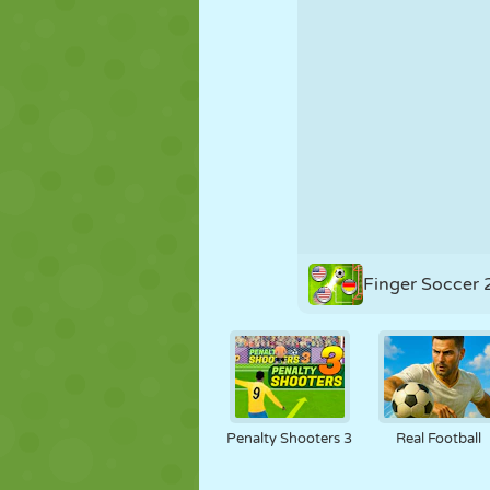
PUPPEN
RÄTSEL
REAKTION
STRATEGIE
STUNT
PANZER
Finger Soccer
Penalty Shooters 3
Real Football