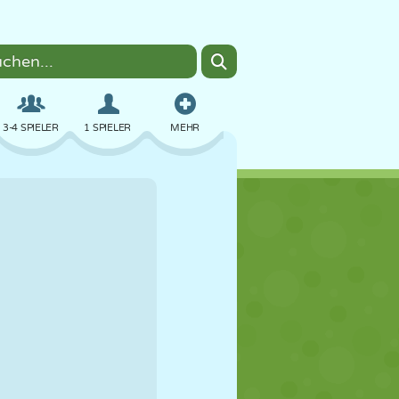
3-4 SPIELER
1 SPIELER
MEHR
BOMBER
BROWSER
AUTO
FLIEGEN
ESSEN
LUSTIG
PIXEL ART
PLATTFORM
POOL