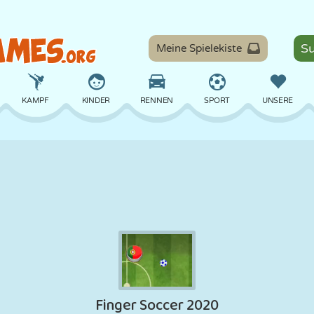
Meine Spielekiste
KAMPF
KINDER
RENNEN
SPORT
UNSERE
BALANCE
BASKETBALL
SCHLACHT
BILLARD
BRETT
VERTEIDIGUNG
DINOSAURIER
FAHREN
LERNEN
ESCAPE
MATHE
LABYRINTH
MONSTER
MOTORRAD
ONLINE