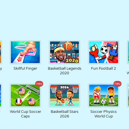
y
Skillful Finger
Basketball Legends
Fun Football 2
2020
W
neu
neu
d
World Cup Soccer
Basketball Stars
Soccer Physics
Caps
2026
World Cup