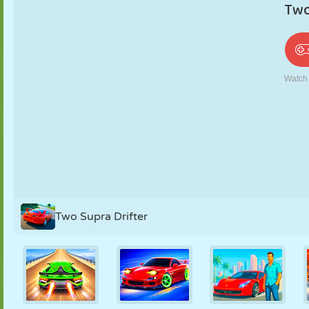
PUPPEN
RÄTSEL
REAKTION
RETRO
ROBOTER
STRATEGIE
STUNT
PANZER
TENNIS
TIC TAC TOE
Two Supra Drifter