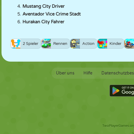
Mustang City Driver
Aventador Vice Crime Stadt
Hurakan City Fahrer
2 Spieler
Rennen
Action
Kinder
Über uns
Hilfe
Datenschutzbe
TwoPlayerGames.org 
V