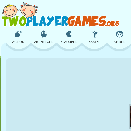
ACTION
ABENTEUER
KLASSIKER
KAMPF
KINDER
3D
FLUGZEUG
ALIEN
BALANCE
BASKETBALL
SCHLOSS
SCHACH
CRAZY
VERTEIDIGUNG
DINOSAURIER
MÄDCHEN
GOLF
SPRINGEN
MATHE
LABYRINTH