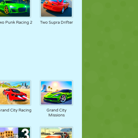
wo Punk Racing 2
Two Supra Drifter
rand City Racing
Grand City
Missions