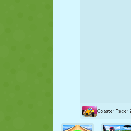
PUPPEN
RÄTSEL
REAKTION
STRATEGIE
STUNT
PANZER
Coaster Racer 