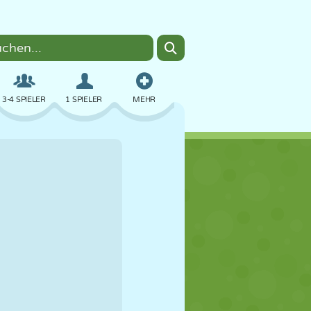
3-4 SPIELER
1 SPIELER
MEHR
BOMBER
BROWSER
AUTO
FLIEGEN
ESSEN
LUSTIG
PIXEL ART
PLATTFORM
POOL