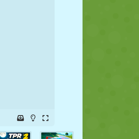
FUSSBALL
WELTRAUM
STICKMAN
KRIEG
WRESTLING
ZOMBIE