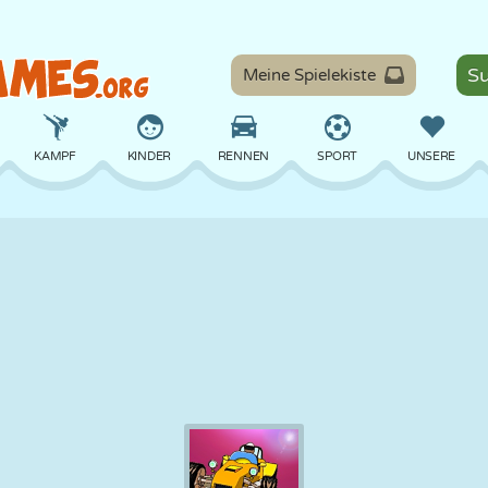
Meine Spielekiste
KAMPF
KINDER
RENNEN
SPORT
UNSERE
BALANCE
BASKETBALL
SCHLACHT
BILLARD
BRETT
VERTEIDIGUNG
DINOSAURIER
FAHREN
LERNEN
ESCAPE
MATHE
LABYRINTH
MONSTER
MOTORRAD
ONLINE