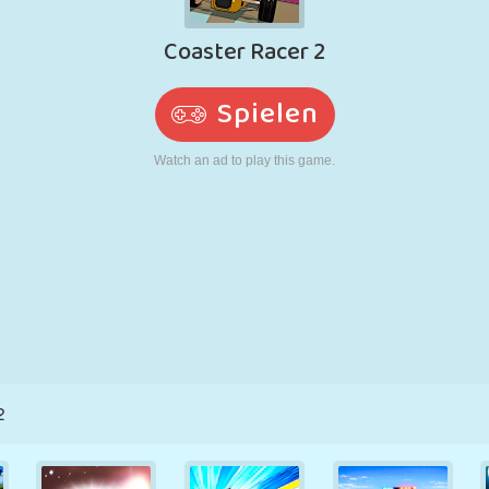
RETRO
ROBOTER
LAUFEN
SCHULE
SCHIESSEN
TENNIS
TIC TAC TOE
TOUCHSCREEN
TURM
LKW
2