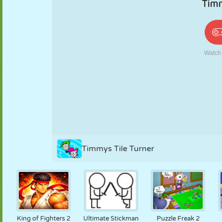
PUPPEN
RÄTSEL
REAKTION
RETRO
ROBOTER
STRATEGIE
STUNT
PANZER
TENNIS
TIC TAC TOE
Timmys Tile Turner
King of Fighters 2
Ultimate Stickman
Puzzle Freak 2