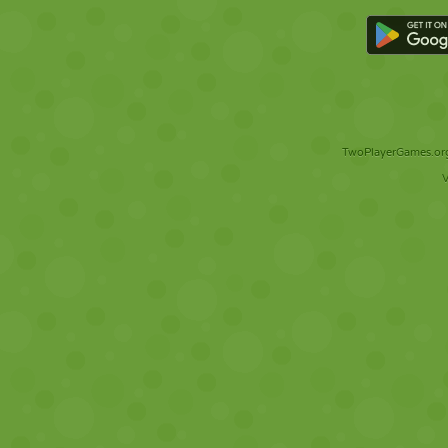
TwoPlayerGames.org 
V