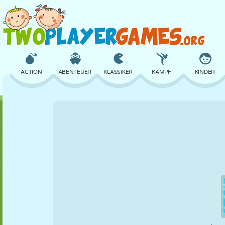
ACTION
ABENTEUER
KLASSIKER
KAMPF
KINDER
3D
FLUGZEUG
ALIEN
BALANCE
BASKETBALL
SCHLOSS
SCHACH
CRAZY
VERTEIDIGUNG
DINOSAURIER
MÄDCHEN
GOLF
SPRINGEN
MATHE
LABYRINTH