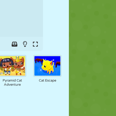
FUSSBALL
WELTRAUM
STICKMAN
KRIEG
WRESTLING
ZOMBIE
Pyramid Cat
Cat Escape
Adventure