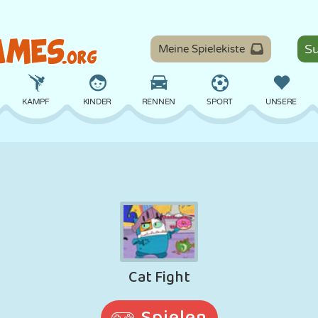
Meine Spielekiste
KAMPF
KINDER
RENNEN
SPORT
UNSERE
BALANCE
BASKETBALL
SCHLACHT
BILLARD
BRETT
VERTEIDIGUNG
DINOSAURIER
FAHREN
LERNEN
ESCAPE
MATHE
LABYRINTH
MONSTER
MOTORRAD
ONLINE