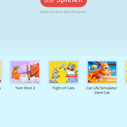
RETRO
ROBOTER
LAUFEN
SCHULE
SCHIESSEN
TENNIS
TIC TAC TOE
TOUCHSCREEN
TURM
LKW
s
Twin Shot 2
Fight of Cats
Cat Life Simulator:
Devil Cat