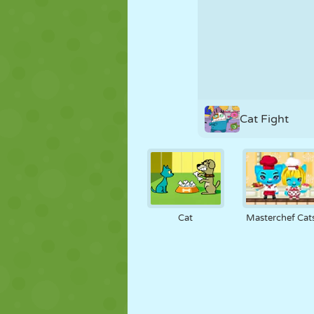
PUPPEN
RÄTSEL
REAKTION
STRATEGIE
STUNT
PANZER
Cat Fight
Cat
Masterchef Cat