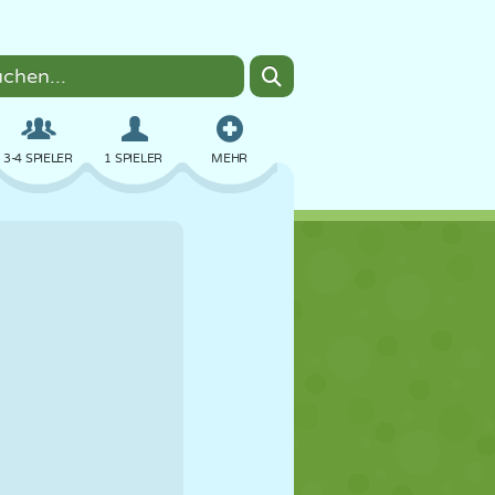
3-4 SPIELER
1 SPIELER
MEHR
BOMBER
BROWSER
AUTO
FLIEGEN
ESSEN
LUSTIG
PIXEL ART
PLATTFORM
POOL