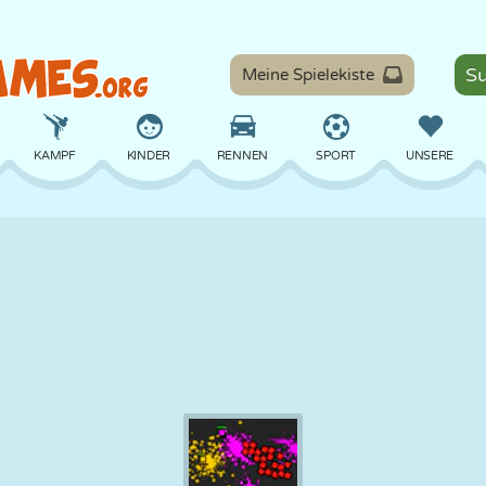
Meine Spielekiste
KAMPF
KINDER
RENNEN
SPORT
UNSERE
BALANCE
BASKETBALL
SCHLACHT
BILLARD
BRETT
VERTEIDIGUNG
DINOSAURIER
FAHREN
LERNEN
ESCAPE
MATHE
LABYRINTH
MONSTER
MOTORRAD
ONLINE