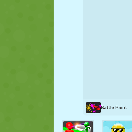
PUPPEN
RÄTSEL
REAKTION
STRATEGIE
STUNT
PANZER
Battle Paint