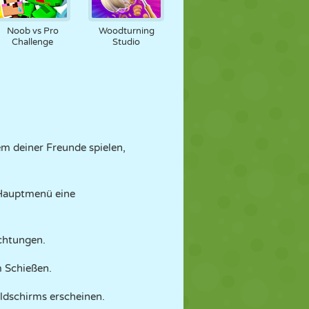
Noob vs Pro
Woodturning
Challenge
Studio
em deiner Freunde spielen,
 Hauptmenü eine
chtungen.
m Schießen.
ildschirms erscheinen.