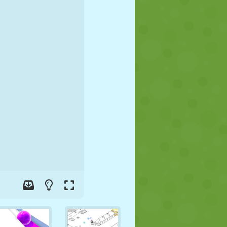
FUSSBALL
WELTRAUM
STICKMAN
KRIEG
WRESTLING
ZOMBIE