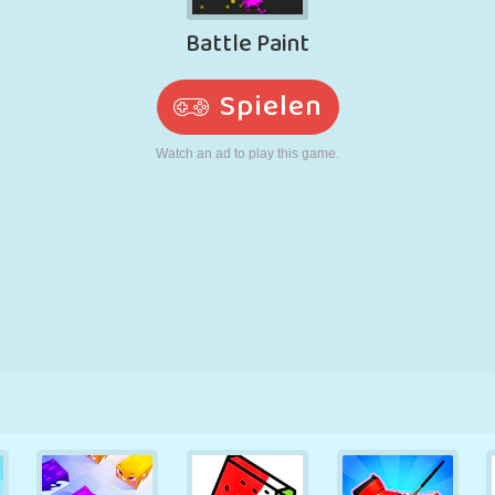
RETRO
ROBOTER
LAUFEN
SCHULE
SCHIESSEN
TENNIS
TIC TAC TOE
TOUCHSCREEN
TURM
LKW