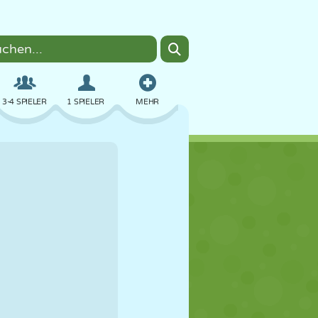
3-4 SPIELER
1 SPIELER
MEHR
BOMBER
BROWSER
AUTO
FLIEGEN
ESSEN
LUSTIG
PIXEL ART
PLATTFORM
POOL