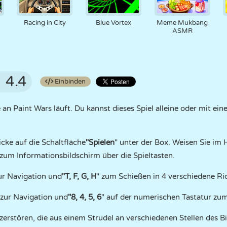
Racing in City
Blue Vortex
Meme Mukbang
ASMR
4.4
Einbinden
n Paint Wars läuft. Du kannst dieses Spiel alleine oder mit ein
icke auf die Schaltfläche
"Spielen
" unter der Box. Weisen Sie im
um Informationsbildschirm über die Spieltasten.
ur Navigation und
"T, F, G, H
" zum Schießen in 4 verschiedene Ri
 zur Navigation und
"8, 4, 5, 6
" auf der numerischen Tastatur zu
u zerstören, die aus einem Strudel an verschiedenen Stellen des B