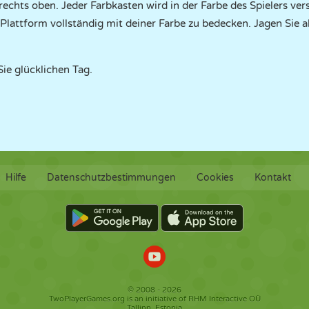
rechts oben. Jeder Farbkasten wird in der Farbe des Spielers ver
 Plattform vollständig mit deiner Farbe zu bedecken. Jagen Sie a
ie glücklichen Tag.
Hilfe
Datenschutzbestimmungen
Cookies
Kontakt
© 2008 - 2026
TwoPlayerGames.org is an initiative of RHM Interactive OÜ
Tallinn, Estonia