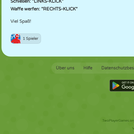
Schießen: "LINKS-KLICK"
Waffe werfen: "RECHTS-KLICK"
Viel Spaß!
1 Spieler
Über uns
Hilfe
Datenschutzbe
TwoPlayerGames.org 
V