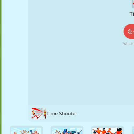
PUPPEN
RÄTSEL
REAKTION
RETRO
ROBOTER
STRATEGIE
STUNT
PANZER
TENNIS
TIC TAC TOE
Time Shooter