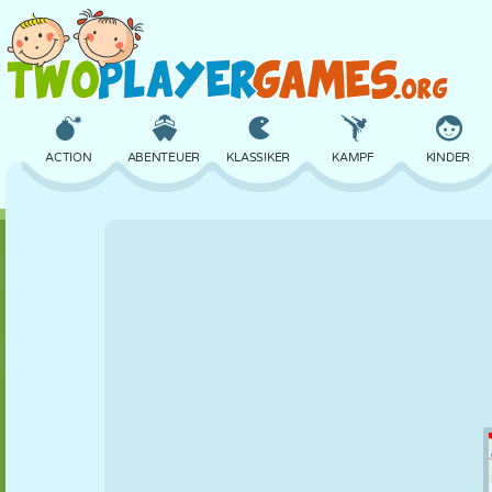
ACTION
ABENTEUER
KLASSIKER
KAMPF
KINDER
3D
FLUGZEUG
ALIEN
BALANCE
BASKETBALL
SCHLOSS
SCHACH
CRAZY
VERTEIDIGUNG
DINOSAURIER
MÄDCHEN
GOLF
SPRINGEN
MATHE
LABYRINTH